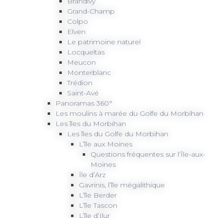
Brandivy
Grand-Champ
Colpo
Elven
Le patrimoine naturel
Locqueltas
Meucon
Monterblanc
Trédion
Saint-Avé
Panoramas 360°
Les moulins à marée du Golfe du Morbihan
Les îles du Morbihan
Les îles du Golfe du Morbihan
L’île aux Moines
Questions fréquentes sur l’Île-aux-
Moines
Île d’Arz
Gavrinis, l’île mégalithique
L’île Berder
L’île Tascon
L’île d’Ilur