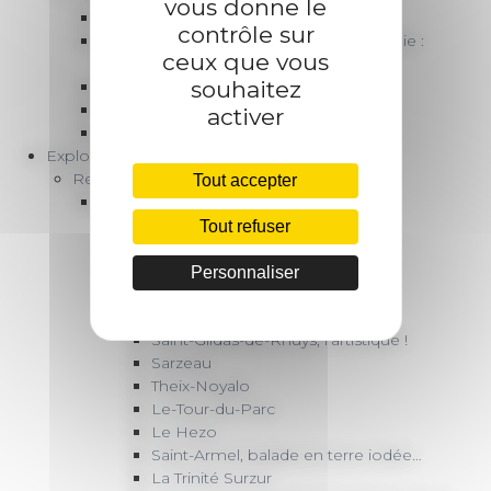
vous donne le
Par temps de pluie
contrôle sur
Le Golfe du Morbihan par temps de pluie :
ceux que vous
visites du patrimoine
souhaitez
Cocooning
Saveurs du Golfe
activer
Activités à l’abri
Explorer
Rencontrer l’exceptionnel…
Tout accepter
Le Golfe du Morbihan
La Presqu’île de Rhuys
Tout refuser
Arzon
Port du Crouesty
Personnaliser
Port Navalo
Surzur
Saint-Gildas-de-Rhuys, l’artistique !
Sarzeau
Theix-Noyalo
Le-Tour-du-Parc
Le Hezo
Saint-Armel, balade en terre iodée…
La Trinité Surzur