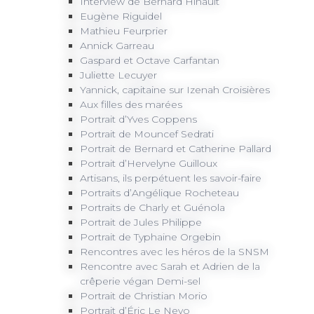
Interview de Bernard Hinault
Eugène Riguidel
Mathieu Feurprier
Annick Garreau
Gaspard et Octave Carfantan
Juliette Lecuyer
Yannick, capitaine sur Izenah Croisières
Aux filles des marées
Portrait d’Yves Coppens
Portrait de Mouncef Sedrati
Portrait de Bernard et Catherine Pallard
Portrait d’Hervelyne Guilloux
Artisans, ils perpétuent les savoir-faire
Portraits d’Angélique Rocheteau
Portraits de Charly et Guénola
Portrait de Jules Philippe
Portrait de Typhaine Orgebin
Rencontres avec les héros de la SNSM
Rencontre avec Sarah et Adrien de la
crêperie végan Demi-sel
Portrait de Christian Morio
Portrait d’Éric Le Nevo