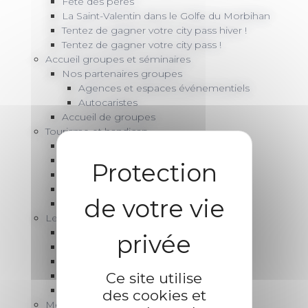
Fête des pères
La Saint-Valentin dans le Golfe du Morbihan
Tentez de gagner votre city pass hiver !
Tentez de gagner votre city pass !
Accueil groupes et séminaires
Nos partenaires groupes
Agences et espaces événementiels
Autocaristes
Accueil de groupes
Tourisme et handicap
Visites et loisirs accessibles
Se déplacer en mobilité réduite
Hébergements adaptés
Restaurants adaptés
Nos bureaux accessibles
Les marées dans le Golfe du Morbihan
Marées de Port-Navalo
Marées à Arradon
Marées de Vannes
Ce site utilise
Grandes marées 2026
Heures de passage Ile Berder
des cookies et
Météo