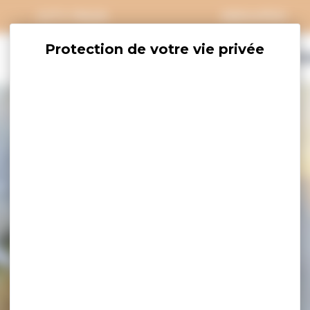
CITY PASS
GROUPES
EXPLORER
SAVOURER
OÙ DORM