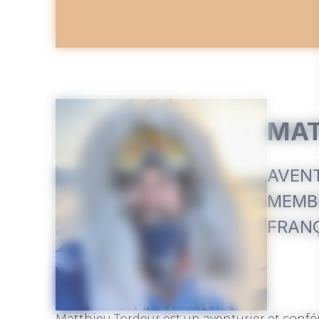
MAT
AVENT
MEMBR
FRAN
Matthieu Tordeur est un aventurier et confér