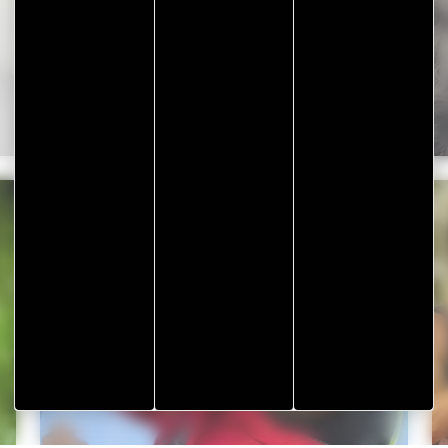
Les Hippocampes – Portrait de
Jean-Didier URBAIN