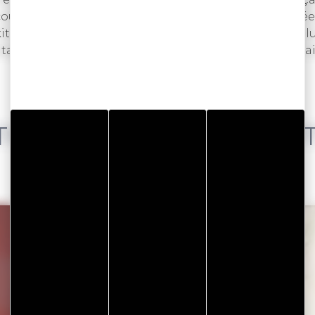
ouru 250 km dans le Sahara et un marathon en Corée du
kite… En 2019, il est devenu le premier Français et le p
 Patagonie au Pakistan en passant par l’Antarctique, il
RES PORTRAITS D'EXPER