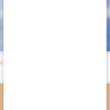
pes – Portrait 
me
s Hippocampes – Portrait de Matthieu TORDEUR
Voyager ou l’urgence de vivre