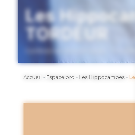
Les Hippocam
TORDEUR
Conférences économiques – Touris
»
»
»
Accueil
Espace pro
Les Hippocampes
Le