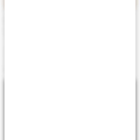
WEBCAM DU PORT DE
VANNES :
Actuellement la marée à
Vannes
est
montante
.
Prochaine marée haute à
Vannes
:
01:17
, prochaine
marée basse à
Vannes
:
07:33
.
🌊 Consultez les horaires des marées à Vannes