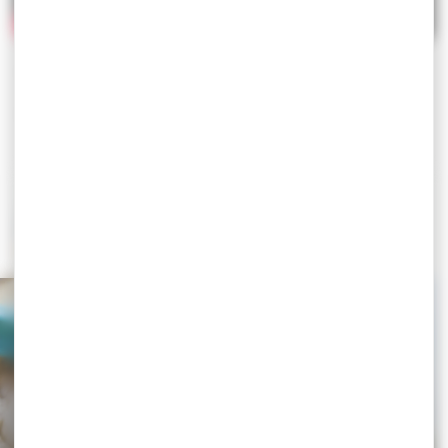
[ + ] Téléchargez votre fond d’écran aux couleurs du
Golfe du Morbihan
[ + ] Abonnez-vous à la GolfeLetter (lettre d’info du
Golfe).
ZOOM SUR