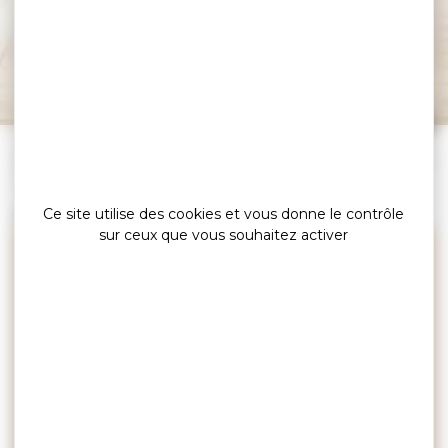
Webcam du port
Vannes
Leaflet
|
©
OpenStreetMap
contributors
»
»
»
Accueil
Explorer
Rencontrer l’exceptionnel…
Webcams
»
Vannes
Ce site utilise des cookies et vous donne le contrôle
Webcam
sur ceux que vous souhaitez activer
Gardez un oeil sur la marée,
sur l’ouverture du ponton, sur
la météo, sur la fréquentation
de l’esplanade du Port de
Vannes !