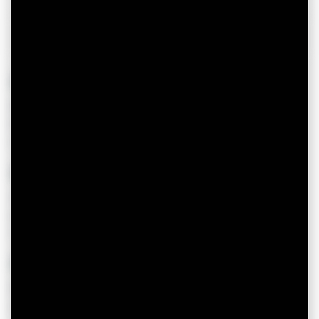
TÉLÉCHARGER
82 Résultats
VANNES
Mys'terre du Golfe : À la recherche de
nos trésors
Du 01/01/2025 au 31/12/2026
VANNES
« LES TRÉSORS DU MORBIHAN »
Du 01/01/2026 au 31/12/2026
À partir de 7.99 €
VANNES
Exposition : manoirs et châteaux
Du 08/04/2026 au 27/09/2026