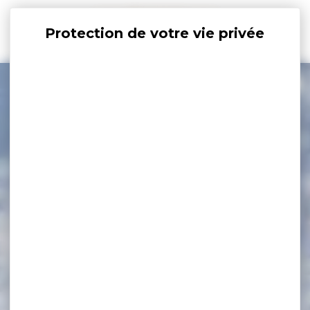
Panneau de gestion des cookies
+
−
×
56000 Vannes, Bretagne France