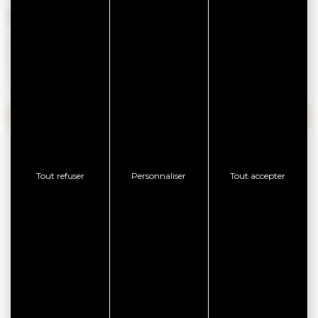
VANNES
Exposition UNDA / Traversée spectrale
Elsa Tomkowiak
Du 07/05/2026 au 03/01/2027
PLUS DE RÉSULTATS
Tout refuser
Personnaliser
Tout accepter
JETEZ AUSSI UN ŒIL PAR
ICI !