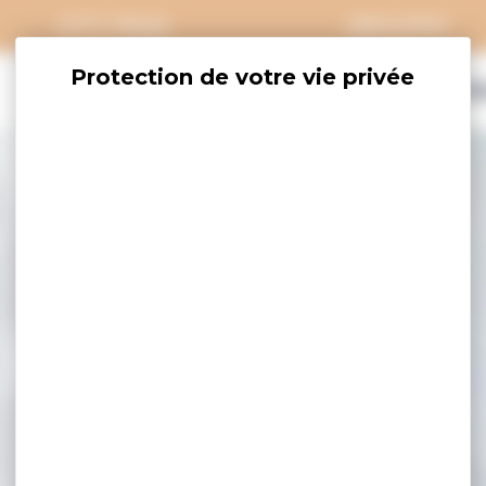
CITY PASS
GROUPES
EXPLORER
SAVOURER
OÙ DORM