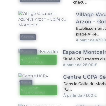
chacu...
Village Va
Arzon - Go
Etablissement 3
plage À Ke...
ARZON
À partir de 479.
Espace Montca
VANNES
TOURISME
Situé à 200 mètres du p
RESPONSABLE
À partir de 28.00 €
Centre UCPA S
SÉNÉ
Dans le Golfe du Morb
TOURISME
Par...
RESPONSABLE
À partir de 71.00 €