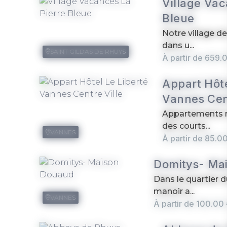
Village Vac
Bleue
Notre village d
dans u...
SAINT GILDAS DE RHUYS
À partir de 659.
Appart Hôte
Vannes Cent
Appartements m
des courts...
VANNES
À partir de 85.0
Domitys- Ma
Dans le quartier 
manoir a...
VANNES
À partir de 100.00