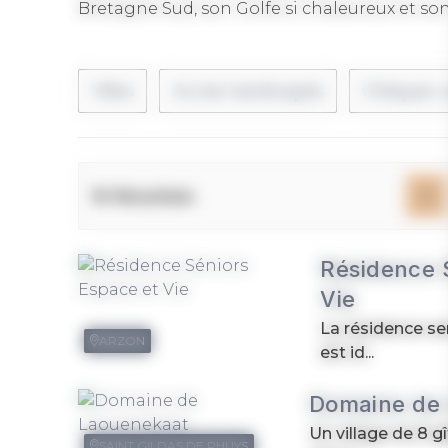
Bretagne Sud, son Golfe si chaleureux et so
Villes
Accès handicapés
Chèques 
16 Résultats
Résidence 
Vie
La résidence se
ARZON
est id...
Domaine de
Un village de 8 g
SAINT GILDAS DE RHUYS