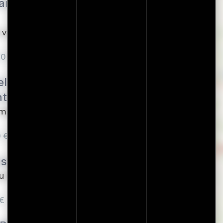
ances La Pierre
e vacances vous accueille
00 €
l Le Liberté
re Ville
eublés et équipés pour
0 €
ison Douaud
du Rohan à Vannes, ce
 €