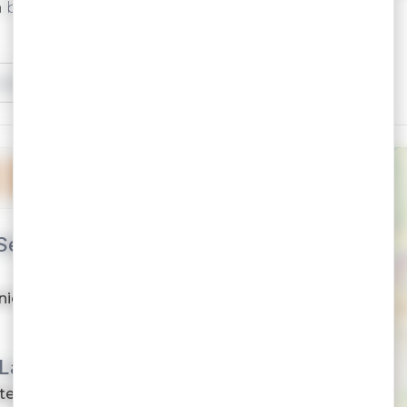
n
bord de mer envoûtant
.
vacances
Plus de filtres
TÉLÉCHARGER
Séniors Espace et
niors Espace et Vie Arzon
 Laouenekaat
îtes de 4 à 19 couchages