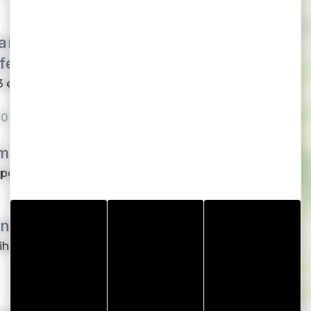
cances Azureva
lfe du Morbihan
 étoile à 300 m de la
00 €
lm
ort, le centre d’héberge...
éné
ihan, en plein cœur du