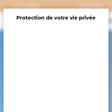
CITY PASS
GROUPES
EXPLORER
SAVOURER
OÙ DORM