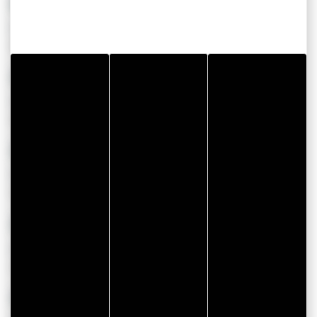
VANNES
Cocoonr Vannes - Morbihan
Vous recherchez à louer un appartement ou une m...
VANNES
Interhome
Spécialiste de la location de vacances qui offr...
SARZEAU
Frankiz Conciergerie
Frankiz, la petite hermine qui vous facilite le...
SARZEAU
Air et Mer Vacances
La conciergerie qu'il vous faut pour louer votr...
LE HÉZO