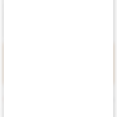
Toute l’année, l’
Office de Tourisme
met en avant les offres
de dernières minutes, les tarifs préférentiels ou encore les
bons plans pour profiter des meilleures offres durant votre
séjour dans le Golfe du Morbihan. Découvrez notre
sélection de partenaires loisirs et hébergements à prix
réduit.
Découvrez les bons plans de
nos partenaires…
1 offres
Réinitialiser les filtres