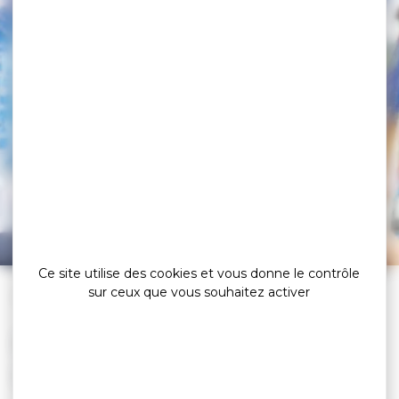
Profitez de nos bons
plans
Bénéficiez des bons plans des partenaires de l’office de
tourisme
Ce site utilise des cookies et vous donne le contrôle
sur ceux que vous souhaitez activer
»
»
Accueil
Préparer
Bons plans
BÉNÉFICIEZ DE NOS
CONSEILS ÉCLAIRÉS !