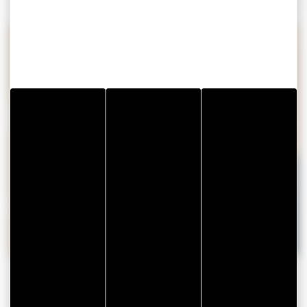
CITYPASS – GOLFE DU
MORBIHAN VANNES
Golfe du Morbihan – Vannes
Offre valable du
J'EN PROFITE
07/05/2026 au 31/12/2026