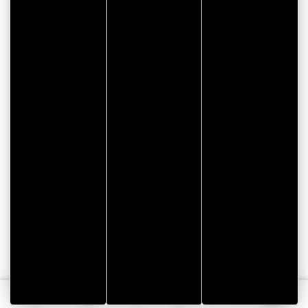
Partenaire organisation
Tourisme
Vacances
Français
et
écoresponsables
Webcams