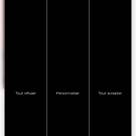
Les Hippocampes – Portrait de Louis
Les Hippo
Bodin
LECOMPT
Tout refuser
Personnaliser
Tout accepter
PARTENAIRES