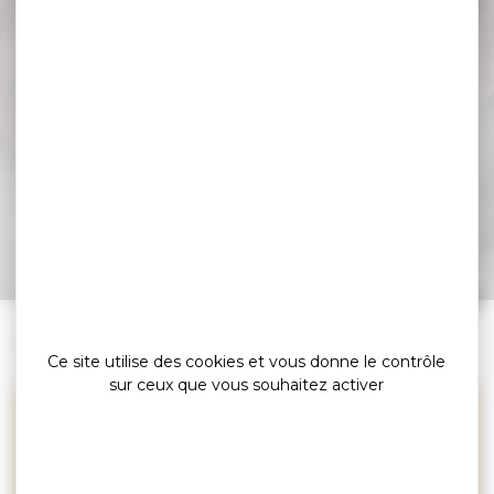
Les Hippocampes –
Portrait de David
MEDIONI
Conférences économiques – Tourisme
»
»
»
Accueil
Espace pro
Les Hippocampes
Ce site utilise des cookies et vous donne le contrôle
Les Hippocampes – Portrait de David MEDIONI
sur ceux que vous souhaitez activer
Le voyage est toujours une
utopie