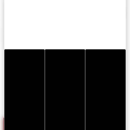
Il est également le fondateur d’Ernest (www.ernestmag.fr),
magazine littéraire en ligne où la littérature dialogue avec le
monde. David Medioni est également auteur d’ouvrages
aux Editions de L’Aube dont le dernier, L’an zéro du
tourisme, co-écrit avec le sociologue Jean Viard. Il est
titulaire d’une licence de droit, diplômé de Sciences Po
Bordeaux et du Centre de formation des journalistes (CFJ).
DÉCOUVREZ LES AUTRES
PORTRAITS D'EXPERTS
QUI ANIMERONT CETTE
JOURNÉE…