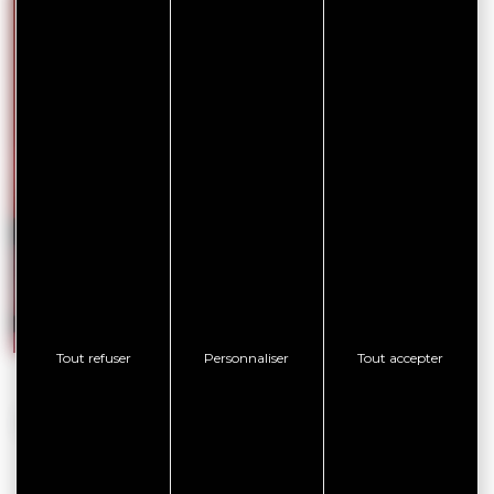
Les Hippocampes – Portrait de Louis
Les Hippo
Bodin
LECOMPT
Tout refuser
Personnaliser
Tout accepter
PARTENAIRES