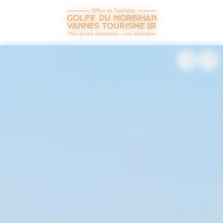
Panneau de gestion des cookies
+
−