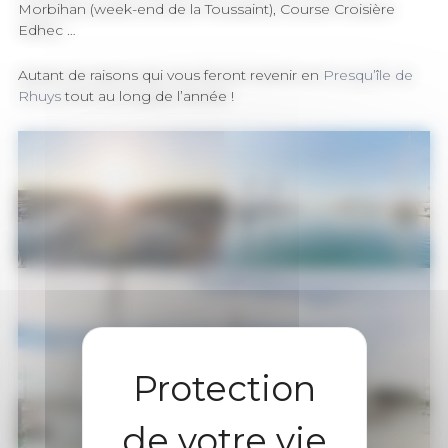
Morbihan (week-end de la Toussaint), Course Croisière
Edhec …
Autant de raisons qui vous feront revenir en
Presqu’île de
Rhuys
tout au long de l’année !
Vue aérienne du port du
Port Crouesty compte 1432
Crouesty
anneaux