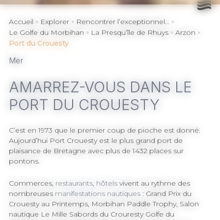
Leaflet
|
©
OpenStreetMap
contributors
»
»
»
Accueil
Explorer
Rencontrer l’exceptionnel…
»
»
»
Le Golfe du Morbihan
La Presqu’île de Rhuys
Arzon
Port du Crouesty
Mer
AMARREZ-VOUS DANS LE
PORT DU CROUESTY
C’est en 1973 que le premier coup de pioche est donné.
Aujourd’hui Port Crouesty est le plus grand port de
plaisance de Bretagne avec plus de 1432 places sur
pontons.
Commerces,
restaurants
,
hôtels
vivent au rythme des
nombreuses
manifestations nautiques
: Grand Prix du
Crouesty au Printemps, Morbihan Paddle Trophy, Salon
nautique Le Mille Sabords du Crouresty Golfe du