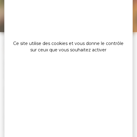
Bienvenue dans l’univers savoureux des ateliers
culinaires, où tradition et créativité se rencontrent pour
éveiller vos sens.
»
»
»
Accueil
Explorer
Savourer l’exceptionnel…
Ce site utilise des cookies et vous donne le contrôle
Ateliers culinaires
sur ceux que vous souhaitez activer
Bienvenue dans l’univers savoureux des ateliers culinaires,
où tradition et créativité se rencontrent pour éveiller vos
sens.
Que vous soyez un cuisinier amateur désireux de parfaire
vos compétences ou simplement à la recherche d’une
activité divertissante et enrichissante, nos ateliers sont
conçus pour tous les goûts. Plongez dans l’art de la
gastronomie bretonne, explorez des techniques culinaires
modernes et découvrez les secrets des produits locaux du
Golfe du Morbihan.