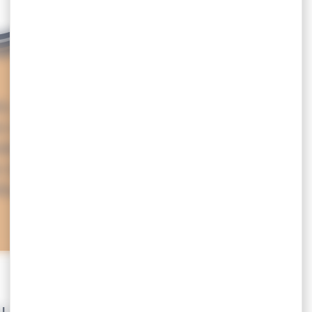
ée, différents marchés sont
 de Sarzeau. Marché estival,
domadaire, découvrez tous les
Sarzeau sur la presqu’île de
huys.