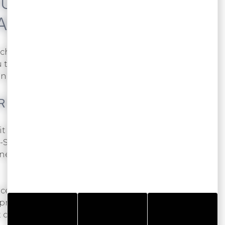
UR, IL Y A TOUJOURS
AU
arché à Sarzeau, principale commune de la
u tous les jours sur la Place Richemont, rendez-
grand marché alimentaire.
 DE L’ÉGLISE
tit marché alimentaire se tient le matin sur la
t-Saturnin. On y trouve un poissonnier, un
ne rôtisserie ainsi qu’un commerce ambulant de
ace Richemont à la place Marie Le Franc. On y
roducteurs et éleveurs, des produits bio en
t coquillages.