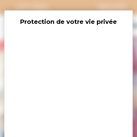
CITY PASS
GROUPES
EXPLORER
SAVOURER
OÙ DORM