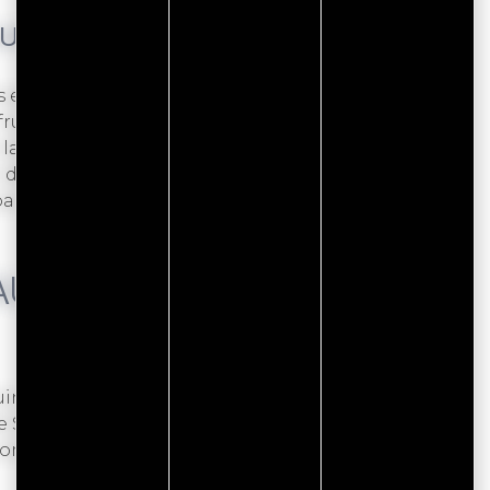
R LA PLACE DES TRINITAIRES
 est le rendez-vous hebdomadaire de Sarzeau.
ruits et légumes, viandes, poissons, huîtres,
laitiers. Différents traiteurs proposent
des crêpes et galettes bretonnes. Profitez
mi les étals de bijoux, d’artisanat, de vêtements
AU PORT DE SAINT-
e juin au premier lundi de septembre), un marché
de Saint-Jacques à Sarzeau. De 8 heures à
oment idéal pour faire ses achats tout en