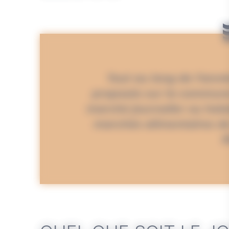
Tout au long de l’ann
proposés sur la commune
marché journalier ou heb
marchés alimentaires de 
R