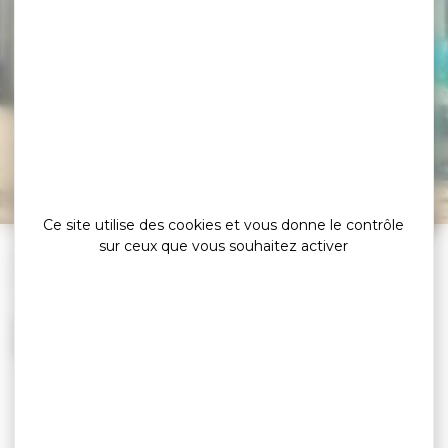
BIT de l’Île aux Moines
Leaflet
|
©
OpenStreetMap
contributors
Ce site utilise des cookies et vous donne le contrôle
sur ceux que vous souhaitez activer
»
»
»
»
Accueil
Préparer
Infos pratiques
Office de Tourisme
BIT de l’Île aux Moines
Les horaires d’ouverture du bureau de l’Île aux
Moines