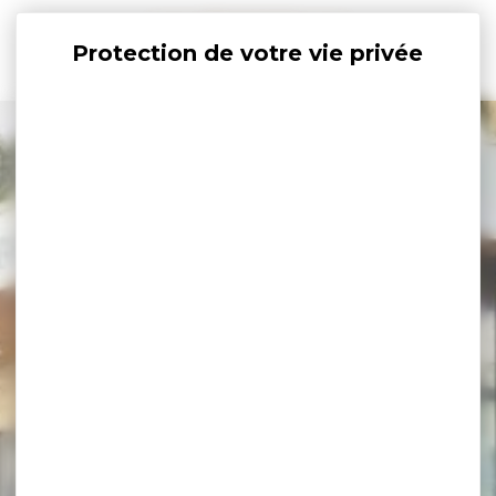
Panneau de gestion des cookies
+
−
×
Rue Benoni Praud, 56780 Île-aux-Moines, Bretagne
France