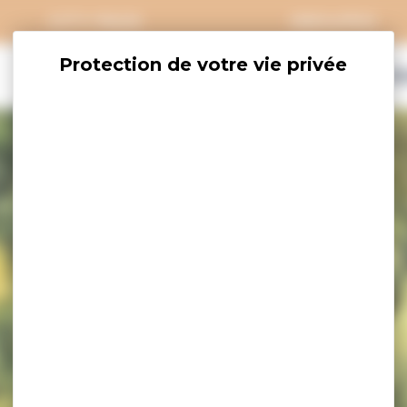
CITY PASS
GROUPES
EXPLORER
SAVOURER
OÙ DORM