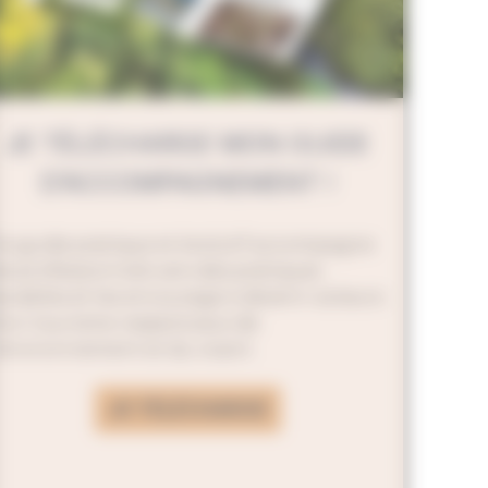
JE TÉLÉCHARGE MON GUIDE
D’ACCOMPAGNEMENT !
e guide pratique et évolutif accompagne
es professionnels vers des pratiques
urables et les encourage à devenir acteurs
’un tourisme respectueux de
’environnement et du vivant.
JE TÉLÉCHARGE