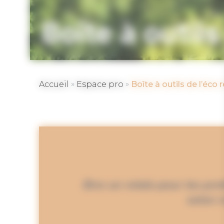
Boîte à outil
»
»
Accueil
Espace pro
Boîte à outils de l’éco 
Être un relais pour les pro
selon 