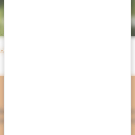
s de l’éco respon
responsabilité
Notre objectif :
fessionnels, transmettre et partager notre
nous, la meilleure source d’énergie renouve