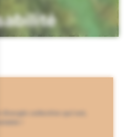
sabilité
 Énergie collective qui est,
lable !