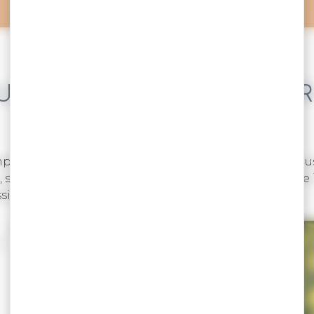
S INVITONS À PRATIQUE
mpagnons et proposons des sources qui pourront vous or
s’instruire sur les labellisations existantes ou encore
ssivement.