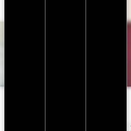
Charte signalétique
(guide pratique –
recommandations et prescriptions)
xr:d:DAF6UjckTrw:6,j:9122457014112427034,t:24011910
GESTION DES ÉNERGIES
Kit Ecod’O
et
Guide Ecod’O
pour réduire sa
consommation d’eau :
– auto-diagnostique