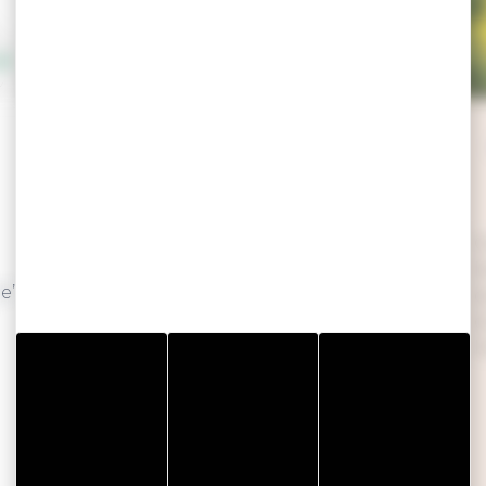
BIODIVERSITÉ ET
PARC NATUREL RÉGIONAL
Atlas de la faune et de la flore du golfe du
C
Morbihan
l
le”
Guide et affiche de sensibilisation : Gravelot
d
à collier interrompu
d
Guide “Où observer les oiseaux dans le golfe
l
?”
Guide des végétaux
Outils de sensibilisation à la pêche à pied
(carte, réglette)
Pêche à pied responsable
(site ressource)