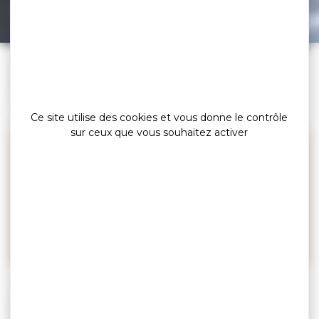
bagad de Vannes
Leaflet
|
©
OpenStreetMap
contributors
»
»
»
Accueil
Explorer
Rencontrer l’exceptionnel…
»
Rencontres de passionnés
Rencontre avec le bagad de Vannes
Ce site utilise des cookies et vous donne le contrôle
Culture
sur ceux que vous souhaitez activer
L’incroyable talent du Bagad
de Vannes melinerion. Retour
sur une Breizh success story.
Quarante musiciens à l’énergie incroyable. Et à chaque
passage, la même standing ovation ! Cet orchestre de
bombardes, cornemuses et percussions s’est fait