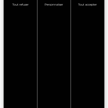
Ces mystérieux monuments rappellent que
Tout refuser
Personnaliser
Tout accepter
nos ancêtres s’étaient entichés du Golfe et de
la Presqu’île de Rhuys dès le Néolithique.
A NE PAS MANQUER