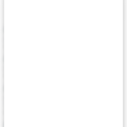
TÉLÉCHARGER
6 Résultats
SAINT GILDAS DE RHUYS
Atelier-Galerie - Isabelle Naut
Atelier-galerieIsabelle NautDécouvrez la techni...
VANNES
Café Céramique l'Entre-Pots
Offrez vous un moment créatif et devenez un art...
ARZON
Galerie-Atelier du Sculpteur Thierry Le
Youdec
Sculpteur professionnel depuis bientôt 30 ans, ...
BADEN