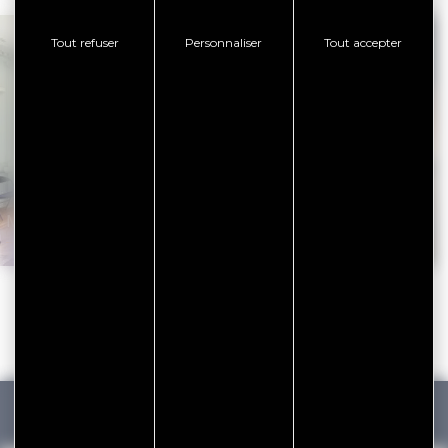
Tout refuser
Personnaliser
Tout accepter
Sortir à
Musées du Golfe du Morbihan
Morbih