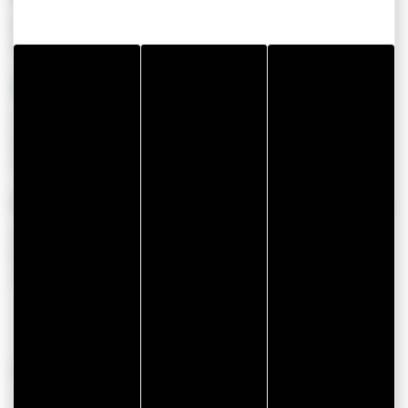
Atelier Loupi Verre
Artisan d’art verrier situé à Baden, je fabriqu...
SAINT GILDAS DE RHUYS
Atelier Photo Rachel B. - Photographie
d'Art
Photographie d'Art.L'Atelier Photo Rachel Bénéa...
SAINT GILDAS DE RHUYS
Atelier-Galerie Emmanuelle Brett -
Peintures et Gravures
Au travers de ses huiles, l'artiste vous invite...
POURSUIVEZ VOTRE VISITE