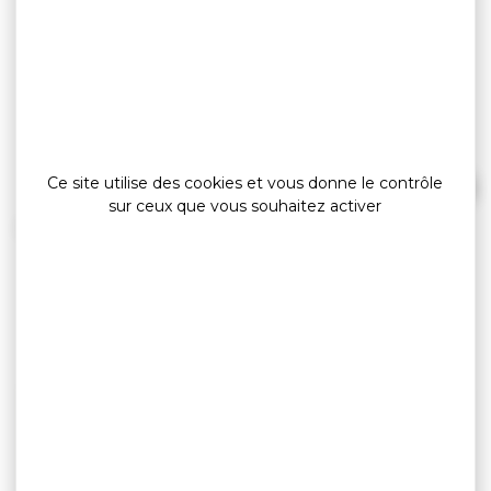
GolfeLetters Pro
Ce site utilise des cookies et vous donne le contrôle
sur ceux que vous souhaitez activer
»
»
»
Accueil
Espace pro
GolfeLetters
GolfeLetters Pro
A NE PAS MANQUER