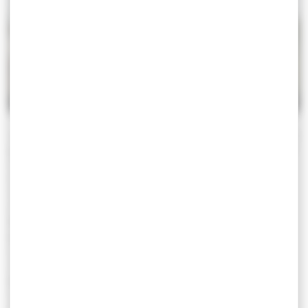
« Avec Mouncef, le sable n’a qu’à bien se maintenir ! » Sur la
porte de son bureau, la boutade fait office d’avertissement.
Mouncef Sedrati est enseignant-chercheur au laboratoire
Géosciences Océan, de l’Université Bretagne Sud à
Vannes. Titulaire d’un diplôme d’ingénieur en
océanographie et d’un doctorat en géomorphologie du
littoral, il porte un regard pratique et académique sur son
principal thème de recherche : la dynamique des côtes
morbihannaises. Un bord de mer qu’il étudie « depuis la
crête de la dune jusqu’à -30 mètres en profondeur »,
précise-t-il.
C’est un fait, les quelque 900 km de littoral morbihannais