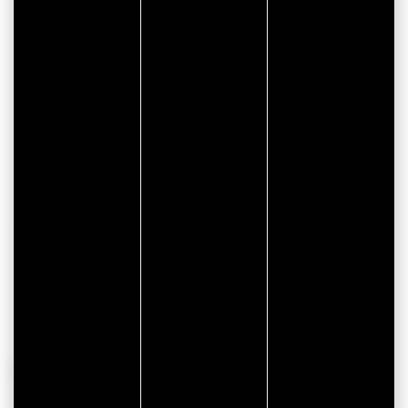
CITYPASS – GOLFE DU
MORBIHAN VANNES
Golfe du Morbihan - Vannes
Offre valable du
J'EN PROFITE
07/05/2026 au
31/12/2026
POURSUIVEZ VOTRE VISITE