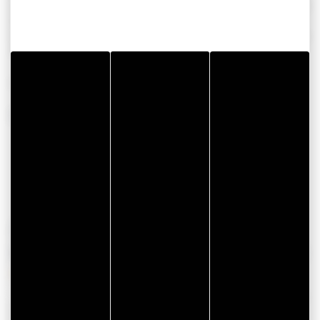
souvenir pour vous et une donnée précieuse pour l’équipe
de Mouncef. « Comparée à d’autres prises au même
endroit à des moments différents, cette photo peut aider à
comprendre l’évolution de nos plages à long terme ».
À vos smarpthones !
PLUS D’INFO :
observatoire-littoral-morbihan.fr
application CoastSnap App
ARTICLE EXTRAIT DU
MAGAZINE DE VOYAGE 2021
MAGAZINE DE VOYAGE 2022
Magazine de Voyage : 80 pages de