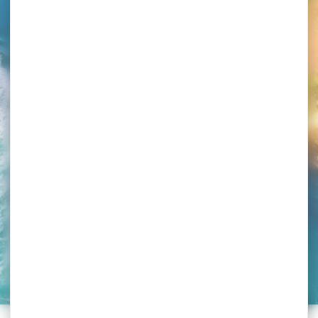
Portrait de Mouncef
Sedrati
Au sein du laboratoire Géosciences Océan, Mouncef
Sedrati suit de près l’évolution du littoral morbihannais. Il
est en convaincu : « chacun, habitant ou voyageur, peut
agir pour le préserver ».