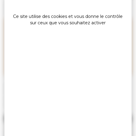
»
»
»
Accueil
Explorer
Rencontrer l’exceptionnel…
»
Rencontres de passionnés
Portrait de Mouncef Sedrati
Ce site utilise des cookies et vous donne le contrôle
sur ceux que vous souhaitez activer
Chacun, habitant ou voyageur,
peut même devenir une
sentinelle du littoral
Au sein du laboratoire Géosciences Océan, Mouncef
Sedrati suit de près l’évolution du littoral morbihannais. Il
est en convaincu : « chacun, habitant ou voyageur, peut
agir pour le préserver ».