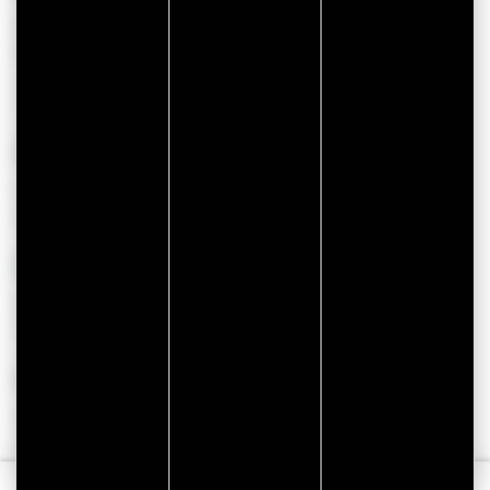
AVEL
Belle maison rénovée située au calme dans une i...
Capacité : 9 personnes
À partir de 1061.00 €
SENE
Grain de Sel
Des spectacles d’ici et d’ailleurs, pluridiscip...
SARZEAU
Ar Motten
"AR MOTTEN" est un lieu où vous trouverez toujo...
ARZON
SUN PARK - Jacqueline LE NOUAIL
Appartement au 1er étage de 40 m² dans résidenc...
Capacité : 4 personnes
Tourisme
Vacances