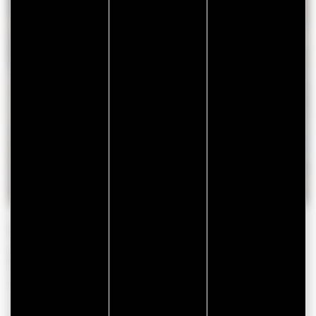
LES ANIMATIONS DE NOËL
Grande roue, arrivée du Père Noël, illuminations…
JE FÊTE NOËL
🎅 VOICI LA LISTE (AU PÈRE
NOËL) DE L’OFFICE DE
TOURISME !