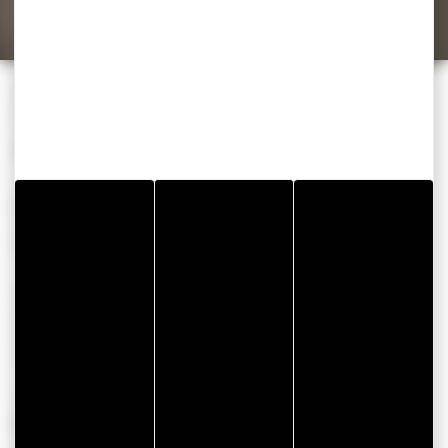
Cette année, offrez le Golfe du Morbihan à vos proches.
»
»
»
Accueil
Préparer
Bons plans
Les offres et bons plans de Noël
Noël
LE GOLFE DU MORBIHAN
SOUS LE SAPIN
Cette année, offrez le Golfe du Morbihan à vos proches.
Une spécialité locale pour les gourmands, un week-end
dans un écolodge, et pourquoi pas vos prochaines
vacances ?
Pour vous aider, nous vous avons sélectionné des
offres
exclusives
: idées cadeaux, réductions, bons plans &
avantages auprès de nos partenaires …