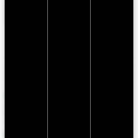
Tous les partenaires présents dans cette liste vous
proposent des chèques cadeaux, des coffrets de noël, des
avantages exclusifs… Cliquez sur un nom dans cette liste
pour consulter l’offre proposée.
Plus de filtres
Voir sur la carte
TÉLÉCHARGER
773 Résultats
BADEN
L'Huître La Toulverne et La Cabane à
Huîtres
La Cabane à huîtres vous accueille sur sa terra...
SARZEAU