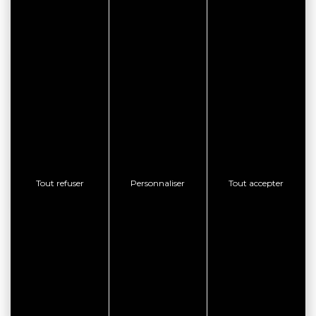
Musées du Golfe du Morbihan
Terroir
Les marchés du Golfe
Découvrez l’ensemble des marchés du Golfe
du Morbihan pour faire le plein de saveurs
bretonnes tout au long de l’année.
Mégalithes
Les mégalithes du Golfe du
Tout refuser
Personnaliser
Tout accepter
Morbihan
Ces mystérieux monuments rappellent que
nos ancêtres s’étaient entichés du Golfe et de
la Presqu’île de Rhuys dès le Néolithique.