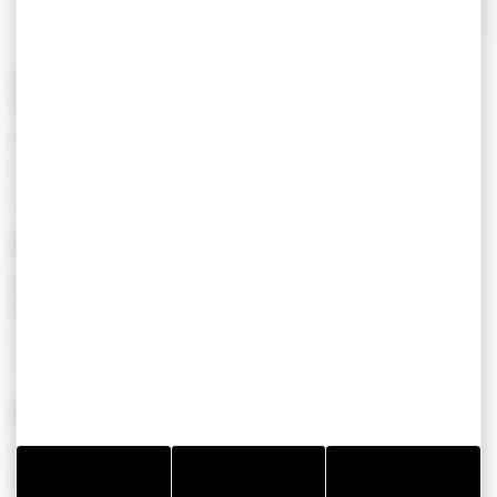
TÉLÉCHARGER
3 Résultats
TREFFLÉAN
Pardon, fête du pain et vide grenier à la
chapelle Notre-Dame de Cran
Le 16/08/2026
TREFFLÉAN
Rando patrimoine : de Bizole à
Randrecard
Le 16/08/2026
À partir de 4.00 €
TREFFLÉAN
Visite guidée : Treffléan, chapelle Notre-
Dame de Cran