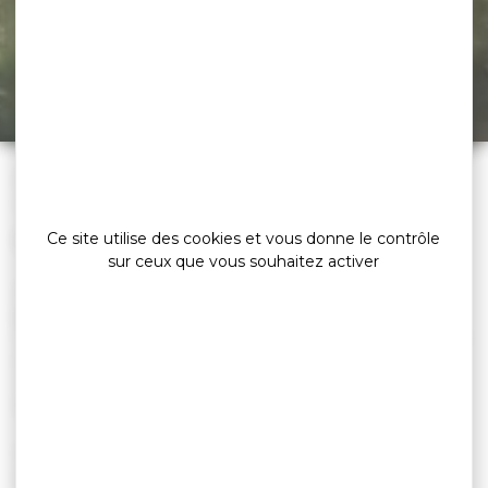
Treffléan
Leaflet
|
©
OpenStreetMap
contributors
»
»
»
Accueil
Explorer
Rencontrer l’exceptionnel…
»
»
Le Golfe du Morbihan
Landes de Lanvaux
Treffléan
Ce site utilise des cookies et vous donne le contrôle
Nature
sur ceux que vous souhaitez activer
Des
paysages vierges
, une campagne sereine où
parvient atténué le souffle du large.
Chaque chemin y recèle des
trésors
, de l’humble fontaine
aux chapelles anciennes, Notre-Dame de Cran et son
calvaire (origine post romane classée), chapelle et calvaire
de Bizole, étang de Randrécart , fontaine Sainte-Appoline.
Treffléan est jumelée avec la station « La Giettaz » située
dans le massif des Aravis.