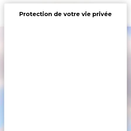
Panneau de gestion des cookies
+
−
×
56250 Treffléan, Bretagne France