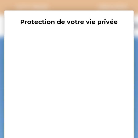
CITY PASS
GROUPES
EXPLORER
SAVOURER
OÙ DORM