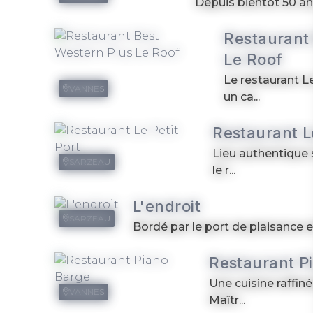
Depuis bientôt 50 ans,
Restaurant
Le Roof
Le restaurant L
VANNES
un ca...
Restaurant Le
Lieu authentique 
SARZEAU
le r...
L'endroit
SARZEAU
Bordé par le port de plaisance et
Restaurant P
Une cuisine raffin
VANNES
Maîtr...