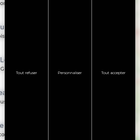
nnel par sa vue sur le
u Rigad'eau
ois, sandwichs chauds,
 Le Grand Largue
e Grand Largue est un
Tout refuser
Personnaliser
Tout accepter
leau
us accueille
e la Plage
cœur de la Presqu'île, Les