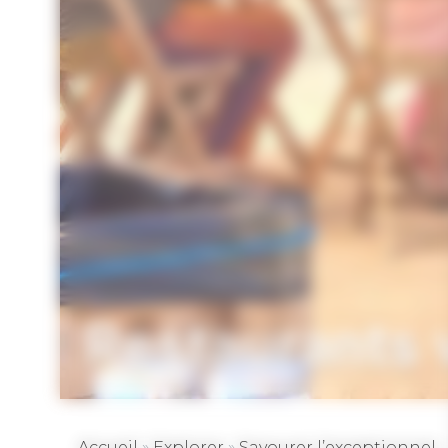
Restaurants 
»
»
Accueil
Explorer
Savourer l’exceptionnel…