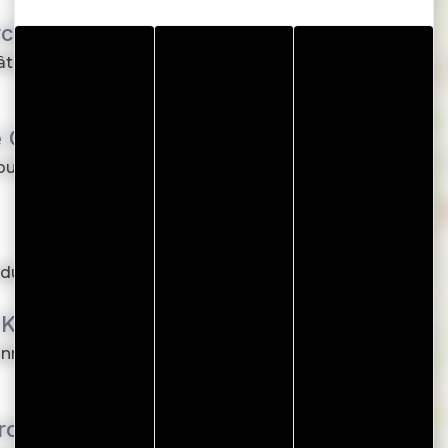
cière
tisse bretonne, face à la
e Cap Horn
urnable sur le port du
ucteur à l...
 Kasino de Vannes
nnes vous accueille 7j/7,
rot