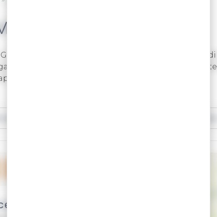
 MER
Golfe du Morbihan le temps d’un déjeuner ou d’un diner
ent à la fois les yeux et les papilles ! Que l’on profite
appétit !
ment
AB Agriculture Biologique
Plat sans glute
TÉLÉCHARGER
Océan