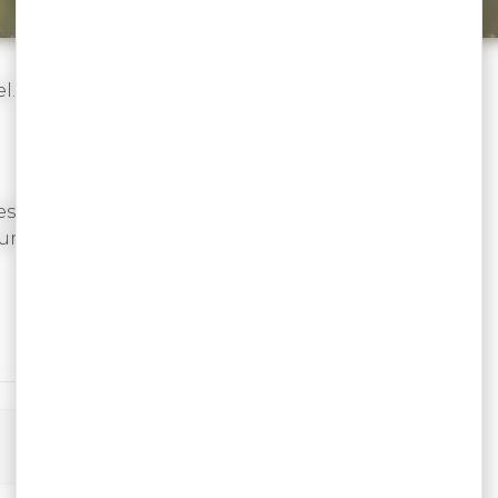
»
»
»
el…
Le Golfe du Morbihan
Landes de Lanvaux
s. Découvrez en famille, le parc de sculptures
tum.
VOIR SUR LA CARTE
TÉLÉCHARGER