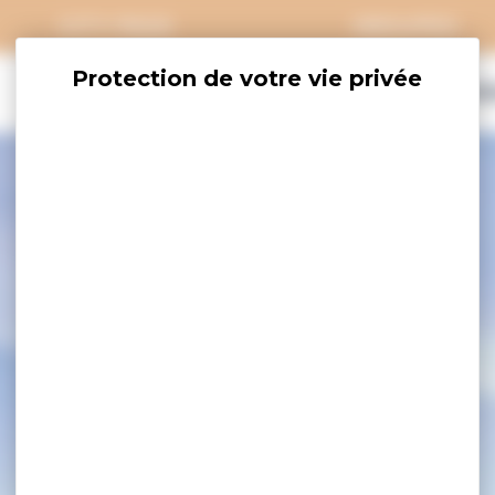
CITY PASS
GROUPES
EXPLORER
SAVOURER
OÙ DORM