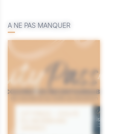
A NE PAS MANQUER
CITYPASS – GOLFE
DU MORBIHAN
VANNES