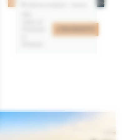
Golfe du Morbihan - Vannes
Offre
valable du
J'EN PROFITE
07/05/2026
au
31/12/2026