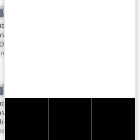
S
LOCQUELTAS
dis de la
Atelier de
avec Nicolas
fabrication : tire à
 Duo
l'érable
2026
Du 13/08/2026 au
27/08/2026
LOCQUELTAS
S
Festival Les 3 p'tits
dis de la
ours
avec
Du 28/08/2026 au
heit 56 #2
29/08/2026
À partir de 2.00 €
/2026