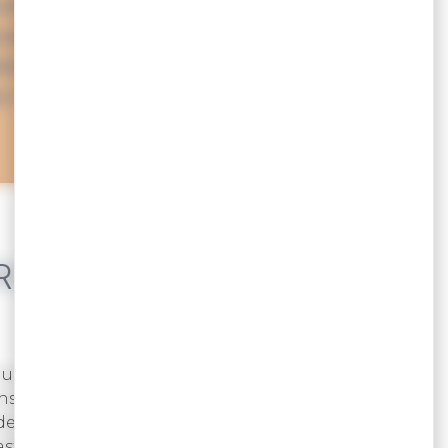
mbreux ruchers. De Lamor-
sant par Plougoumelen, les
dans le respect des traditions
n miel 100 % breton.
ROTÈGE L’ABEILLE
nue une espèce rare et protégée. Il y a encore un
ans les ruches alors qu’elle ne représente
de France. L’importation accrue d’abeilles
ast ou la grise du Caucase a réduit