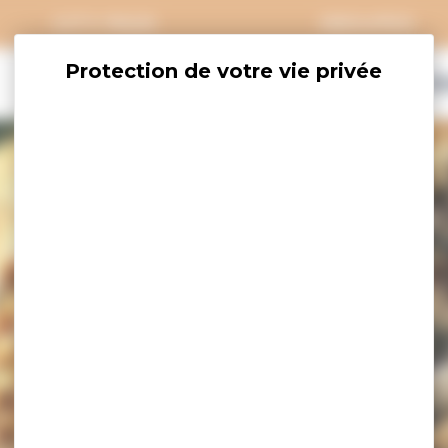
CITY PASS
GROUPES
EXPLORER
SAVOURER
OÙ DORM