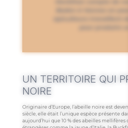
Morbihan compte de no
Baden à Vannes en pas
apiculteurs travaillent 
pour produire u
UN TERRITOIRE QUI P
NOIRE
Originaire d’Europe, l’abeille noire est deve
siècle, elle était l’unique espèce présente d
aujourd’hui que 10 % des abeilles mellifères 
étrangères comme la jaune d’Italie, la Buckf