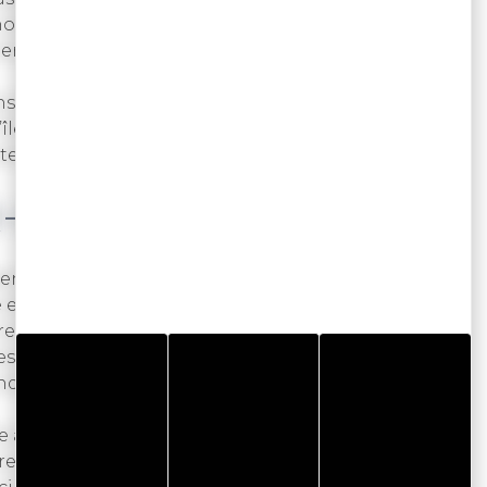
ires. Aujourd’hui, il est indispensable de la
ers.
ns la préservation de cette espèce ! La création du
l’île d’Ouessant en 1978 a marqué le début de la
aitement adaptée au biotope de la région.
R-BADEN
n travaille exclusivement avec l’abeille noire
 en respectant le rythme biologique de l’abeille,
ire naturelle et en ne récoltant que le surplus de
hes, toutes de type Warré : une ruche écologique
nditions proches de leur milieu naturel.
e à maturité et l’extrait après broyage des rayons
re le miel en rayon. Il le commercialise sous