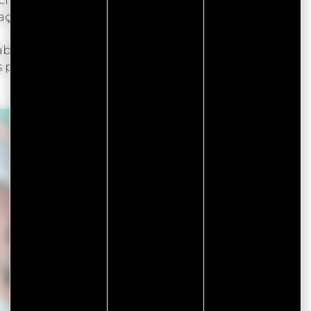
rcuit court et auprès de sa fidèle clientèle,
raçabilité impeccable.
beilles noires pour remplacer les colonies qui
s pour que vive l’abeille noire dans le golfe du