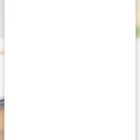
s abeilles du Gol
Golfe du Morbihan
 l’abeille noire, le golfe du