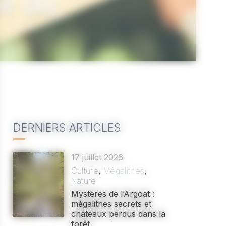
fe du
DERNIERS ARTICLES
17 juillet 2026
Culture
,
Mégalithes
,
Nature
Mystères de l’Argoat :
mégalithes secrets et
châteaux perdus dans la
forêt