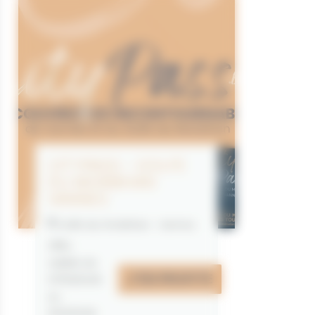
CITYPASS – GOLFE
DU MORBIHAN
VANNES
Golfe du Morbihan - Vannes
Offre
valable du
J'EN PROFITE
07/05/2026
au
31/12/2026