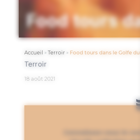
Food tours d
»
»
Accueil
Terroir
Food tours dans le Golfe d
Terroir
18 août 2021
Connaissez-vous le con