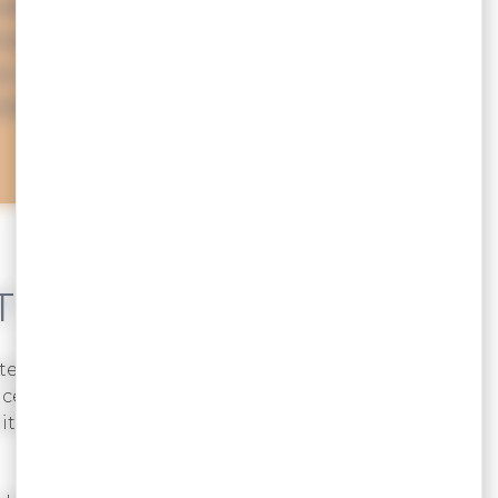
promettent des expériences
écouvrez ces offres originales
 et le golfe du Morbihan
rement.
T QUOI EXACTEMENT ?
ste à vous faire découvrir la gastronomie locale
 ces balades gustatives offrent une occasion
ialités bretonnes, elles demeurent avant tout une