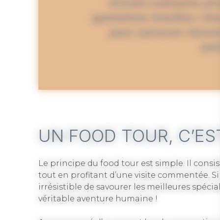
circuits culinaires 
gustatives insolites ! D
pour savourer Vannes
aut
UN FOOD TOUR, C’ES
Le principe du food tour est simple. Il consi
tout en profitant d’une visite commentée. Si
irrésistible de savourer les meilleures spéc
véritable aventure humaine !