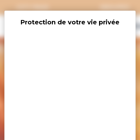
CITY PASS
GROUPES
EXPLORER
SAVOURER
OÙ DORM