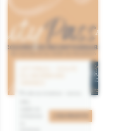
CITYPASS – GOLFE
DU MORBIHAN
VANNES
Golfe du Morbihan - Vannes
Offre
valable du
J'EN PROFITE
07/05/2026
au
31/12/2026