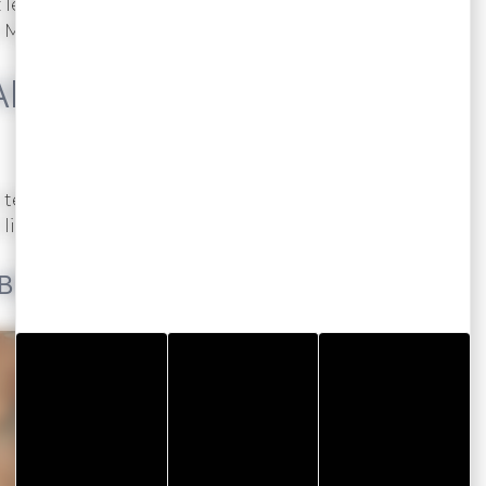
 le temps d’une matinée à la rencontre des
du Morbihan.
NS LA VILLE DE
le temps d’une matinée avec un guide culinaire
limitées !
C BREIZHTRONOMIE