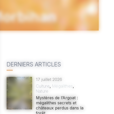
Morbihan
DERNIERS ARTICLES
17 juillet 2026
Culture
,
Mégalithes
,
Nature
Mystères de l’Argoat :
mégalithes secrets et
châteaux perdus dans la
forêt