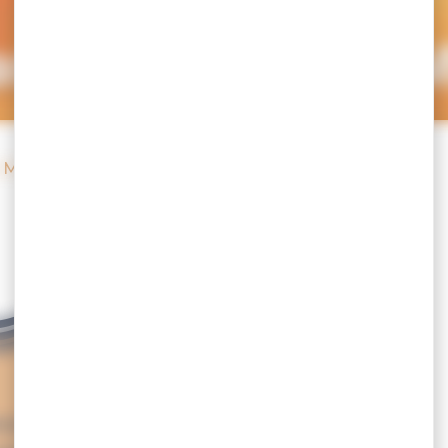
ans le Golfe du 
u Morbihan
cept du « food tour » ? Ces