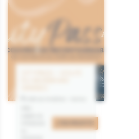
CITYPASS – GOLFE
DU MORBIHAN
VANNES
Golfe du Morbihan - Vannes
Offre
valable du
J'EN PROFITE
07/05/2026
au
31/12/2026