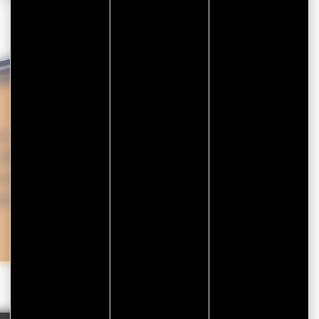
ys, Le Tour-du-Parc est devenu
cte des coquilles d’huîtres et la
re
circulaire
de valorisation de
ts organiques.