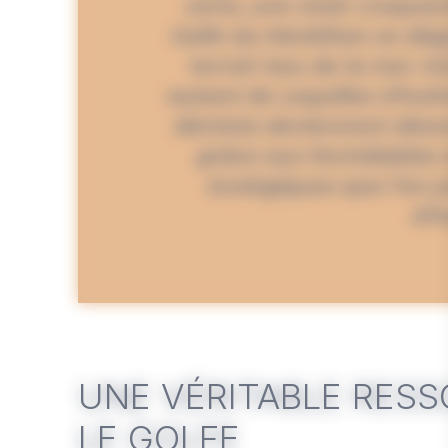
verts, une chair croquan
Golfe du Morbihan se dég
terroir issu de la mer ré
autant de coquilles d’huît
déchets deviennent désor
grâce aux formidables
écologiques que l’on p
d’h
UNE VÉRITABLE RESS
LE GOLFE