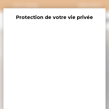
CITY PASS
GROUPES
EXPLORER
SAVOURER
OÙ DORM