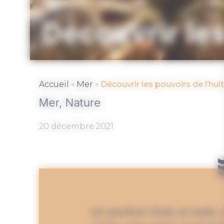
Découvrir les
»
»
Accueil
Mer
Découvrir les pouvoirs de l’huî
Mer,
Nature
20 décembre 2021
Un parfum frais et iodé, 