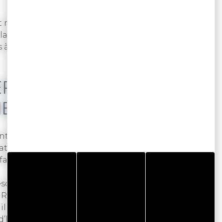
inéral riche en calcaire, la filière ostréicole
large. L’huître n’a plus simplement vocation à
mais à des missions commandos pour sauver notre
ERCLE VERTUEUX ENTRE
IEL
aine de producteurs sur son territoire, et
icat coquillage chaque année. Après dégustation,
n faire un compost pour le potager : émiettées, les
scargots et les limaces. D’autres les jettent
iche en oligo-éléments, la coquille d’huître aide
illes de leurs œufs ! Mais à ce stade on est loin
’huîtres, et loin d’exploiter tous les attributs