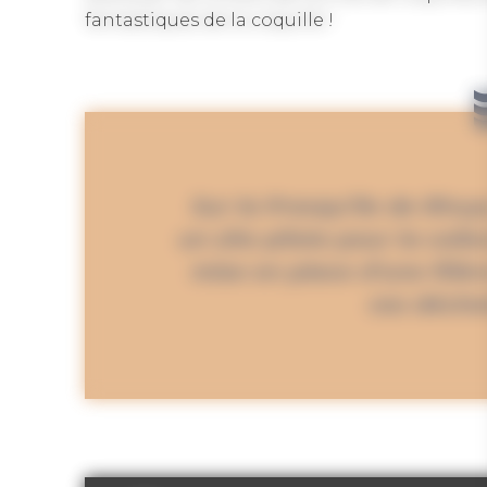
fantastiques de la coquille !
Sur la Presqu’île de Rhu
un site pilote pour la colle
mise en place d’une filiè
ces déche