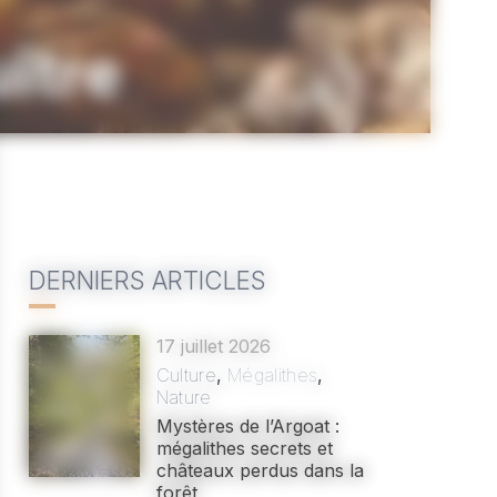
uître
DERNIERS ARTICLES
17 juillet 2026
Culture
,
Mégalithes
,
Nature
Mystères de l’Argoat :
mégalithes secrets et
châteaux perdus dans la
forêt