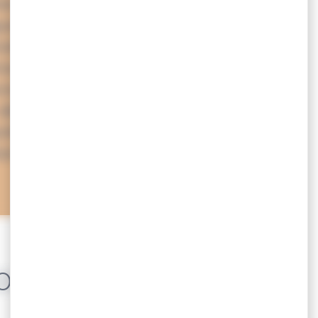
te et savoureuse : l’huître du
uste comme un grand cru ! Le
veille les papilles… et génère
res restant sur le plateau ! Ces
mais une véritable ressource
 débouchés économiques et
rête aux coquillages ! Tour
orizon…
OURCE VALORISÉE DANS