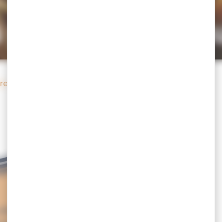
 pouvoirs de l’h
tre
une robe gris-bleu aux reflets