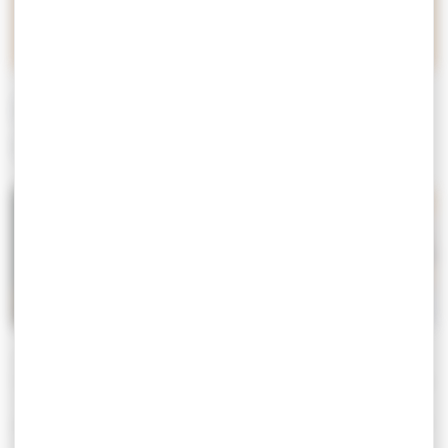
une galette ?
DEUX CRÊPES ET UNE
GALETTE
Crêpes
Galette
Savez-vous qu’il existe en réalité trois recettes, deux pour
les crêpes et une pour la galette ? La Basse-Bretagne et la
Haute-Bretagne ont chacune leur préparation de
prédilection. Si la première savoure des crêpes au froment
ou au blé noir, la seconde préfère la galette de sarrasin !