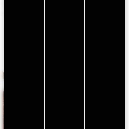
GALETTES DANS LE GOLFE DU
MORBIHAN ?
Cet article vous a mis l’eau à la bouche ? Vous souhaitez
déguster une crêpe au froment ou au blé noir dans une
crêperie bretonne ? Retrouvez ici la
liste des crêperies
traditionnelles du golfe du Morbihan
.