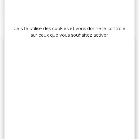
»
»
Accueil
Terroir
Crêpe ou galette ?
Culture,
Terroir
1 février 2021
Ce site utilise des cookies et vous donne le contrôle
sur ceux que vous souhaitez activer
Comment imaginer des
vacances en Bretagne sans
déguster de crêpes ? Si les
enfants se régalent des crêpes
sucrées, les plus grands
apprécient tout autant les
galettes salées. Mais
connaissez-vous la véritable
différence entre une crêpe et