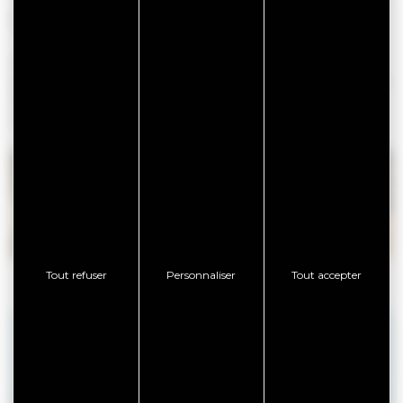
KERMAILLARD- LE NET
Continuer dans la même direction et déboucher sur le
sentier côtier. Suivre le GR® par la droite. Faire le tour de la
Pointe, longer le fonds de l’anse et retrouver à droite le
sentier jusqu’au parking.
Tout refuser
Personnaliser
Tout accepter
+
−