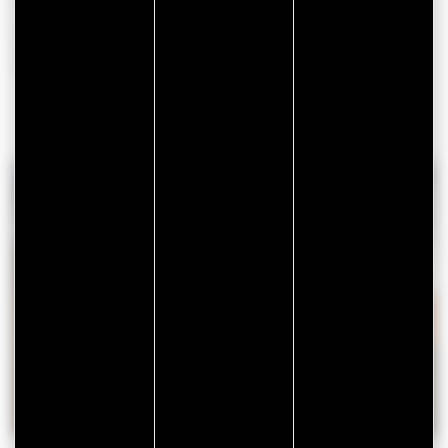
Continuer en face et dans le virage, suivre l’itinéraire
cyclable à gauche. Ne pas prendre la route de Kermaillard.
Après 700 m le menhir de Kermaillard se trouve à votre
droite.
MENHIR DE KERMAILLARD