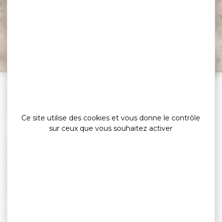
Regards sur le Golfe –
Variante par la boucle
de Kermaillard
»
»
Accueil
Les randonnées pédestres
Regards sur le Golfe – Variante par la boucle de
Kermaillard
Ce site utilise des cookies et vous donne le contrôle
sur ceux que vous souhaitez activer
Durée
: 1h40
Départ
: Parking Le
Logeo Rue Eugène Le Goff
GPS
: 47°32'34.812 N
2°50'45.969 O
Difficulté
: Facile
Distance
: 6.5 km