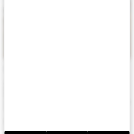
PLAGE DE KERASSEL
Quitter le GR® par la petite route à droite. A la Croix,
prendre à gauche puis très vite à droite en direction de
Kerjacob. Tourner à droite dans l’Impasse des Ormeaux et
cheminer sur le chemin d’exploitation jusqu’au point nœud
n°29.
Point nœud n°29