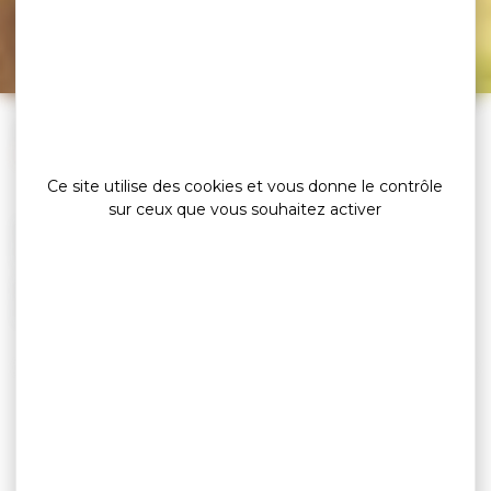
Circuit des Rah Coëd –
Plaudren
»
»
Accueil
Les randonnées pédestres
Circuit des Rah Coëd – Plaudren
Ce site utilise des cookies et vous donne le contrôle
sur ceux que vous souhaitez activer
Durée
: 3h - VTT : 1h10 -
Distance
: 12 km
À cheval : 1h30
Départ
: Salle Ty An Holl
GPS
: 47°46’47.64»N
Difficulté
: Moyen
2°41’36.131»O
LE DÉPART DE CE CIRCUIT DE RANDONNÉE
EST ACCESSIBLE EN BUS
(ARRÊT À MOINS DE 300 M)