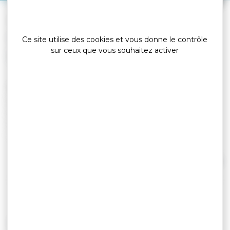
»
»
Accueil
detail
Vedettes l’Angélus
Compagnies maritimes
Ce site utilise des cookies et vous donne le contrôle
sur ceux que vous souhaitez activer
Au départ de Port-Navalo (Arzon) ou de
Locmariaquer.
A bord des Vedettes l’Angélus, compagnie
familiale créée en 1968, découvrez le Golfe du
Morbihan, cette petite et merveilleuse mer
intérieure, labellisée parmi les « Plus Belles Baies
du Monde ». Tous les jours, du 30 mars au 30
Lire la suite
septembre + vacances de la Toussaint, les
Vedettes l’Angélus vous proposent des croisières
commentées avec ou sans escale sur l’Île aux
Moines, la remontée de la Rivière d’Auray ou les
TARIFS
îles du large Houat et Hoëdic (liaisons rapides en