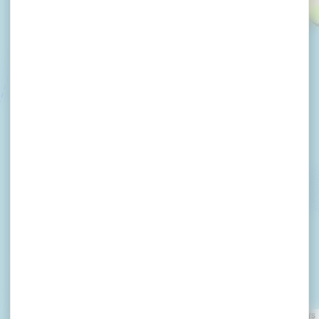
Vedettes l'Angélus
ARZON
Leaflet
|
©
OpenStreetMap
contributors