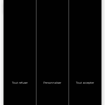
Du 05 avril 2026 au 30 septembre 2026
Du 17 octobre 2026 au 01 novembre 2026
COORDONNÉES
Vedettes l'Angélus
Embarcadère de Port Navalo
Rue du Général de Gaulle
56640 ARZON
Tout refuser
Personnaliser
Tout accepter
facebook