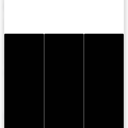
AUTRES
Accessible T&H
Par temps de pluie
Au départ de
Locmariaquer
Au départ de Port-
Navalo
Vers Arz
Afficher plus
PÉRIODES D'OUVERTURE