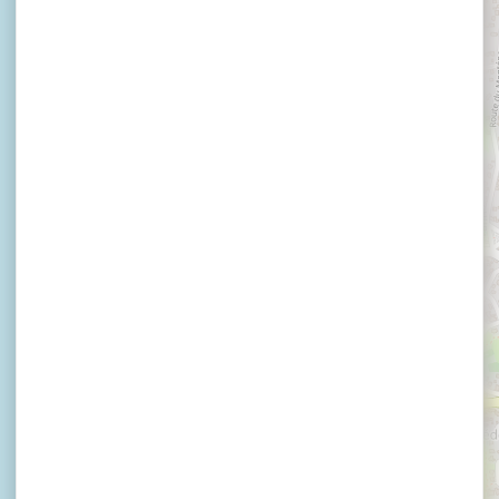
×
Vedettes l'Angélus