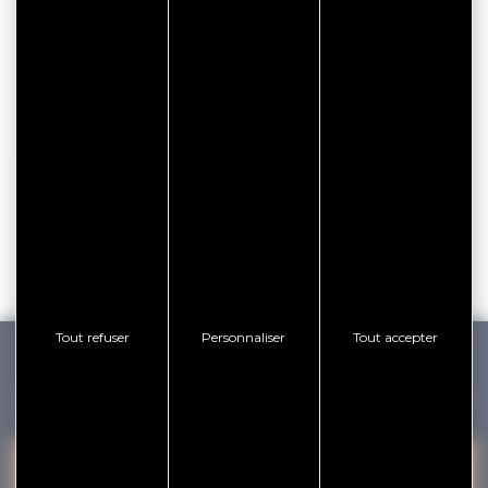
CITYPASS – GOLFE DU
MORBIHAN VANNES
Golfe du Morbihan - Vannes
Offre valable du
J'EN PROFITE
07/05/2026 au 31/12/2026
Tout refuser
Personnaliser
Tout accepter
GOLFE DU MORBIHAN VANNES TOURISME
PRESQU'ÎLE DE