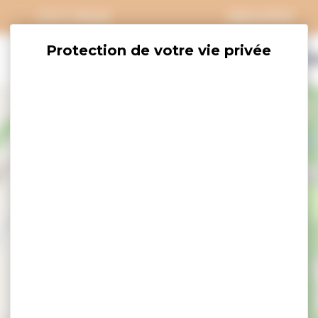
CITY PASS
GROUPES
EXPLORER
SAVOURER
OÙ DORM