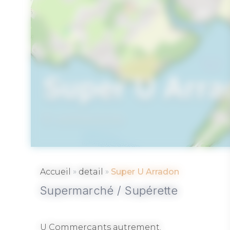
Super U Arr
ARRADON
»
»
Accueil
detail
Super U Arradon
Supermarché / Supérette
U Commerçants autrement.