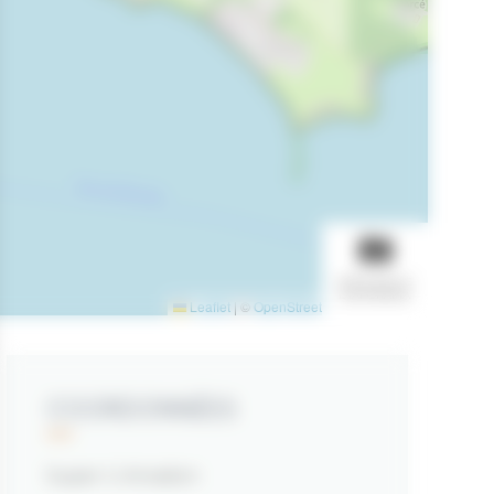
AFFICHER LE
DIAPORAMA
Leaflet
|
©
OpenStreetMap
contributors
COORDONNÉES
Super U Arradon