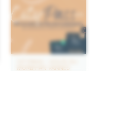
CITYPASS – GOLFE DU
MORBIHAN VANNES
Golfe du Morbihan - Vannes
Offre
valable du
J'EN PROFITE
07/05/2026
au
31/12/2026