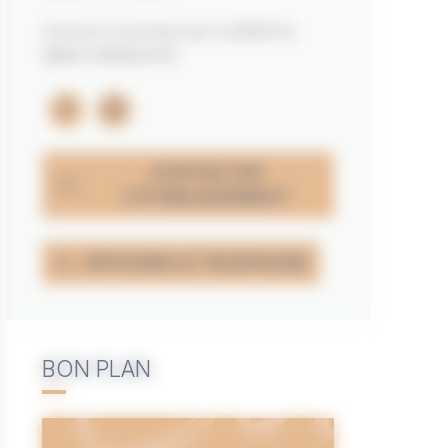
Centre Commercial La Brêche
56610 ARRADON
facebook
instagram
CONTACTER
L'ÉTABLISSEMENT
AFFICHER LE TÉLÉPHONE
BON PLAN