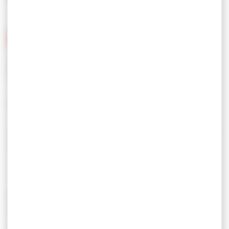
TOURISME & HANDICAP
Tourisme & Handicap : restaurant accessible avec
toilettes adaptées.
SERVICES / ÉQUIPEMENTS