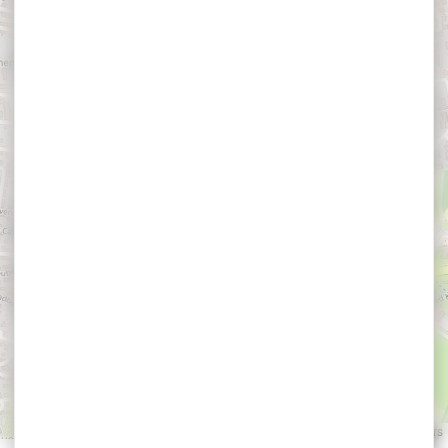
Restaurant Le
Roscanvec
VANNES
Leaflet
|
©
OpenStreetMap
contributors