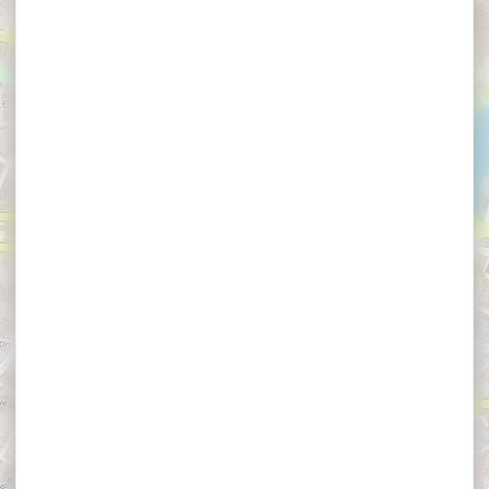
×
Restaurant Le Roscanvec