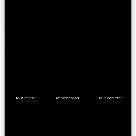
PÉRIODES D'OUVERTURE
Du 01 janvier 2026 au 31 décembre 2026
COORDONNÉES
Restaurant Le Roscanvec
Tout refuser
Personnaliser
Tout accepter
19 Rue des Halles
56000 VANNES
facebook
instagram