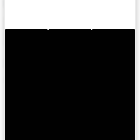
SERVICES
EQUIPEMENT
Ouvert toute l’année
Accès handicapés
Traiteur
Vente à emporter
Séminaire
CONFORT
AUTRES
Wifi
Couvert
50
Couvert en terrasse
50
Plat sans gluten
Accessible T&H