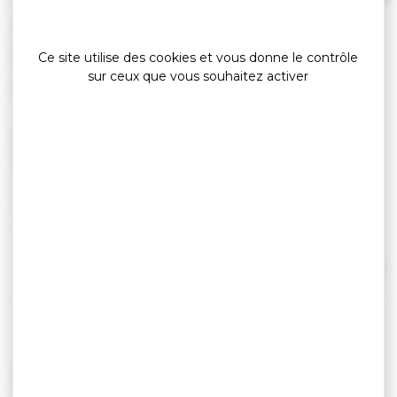
»
»
Accueil
detail
Restaurant Le Roscanvec
Cuisine gastronomique
Ce site utilise des cookies et vous donne le contrôle
sur ceux que vous souhaitez activer
Dans le décor d'un ancien hôtel particulier du
XVème siècle, Le Roscanvec vous accueille au
cœur de la vieille ville, à deux pas du port de
Vannes.
Restaurant gastronomique breton atypique, le
Roscanvec marie subtilement, en cuisine comme
en salle, l’exigence professionnelle à la
Lire la suite
pétillance.
Dans un décor chaleureux, lumineux et une
ambiance décontractée, Thierry Seychelles et
son équipe vous proposent une cuisine
TARIFS
gastronomique alliant tradition & modernité.
Elève de Georges Paineau, Thierry Seychelles a