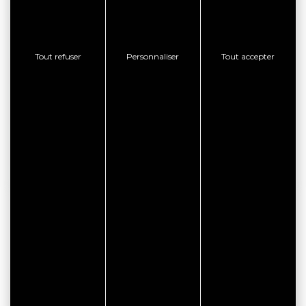
RÉSERVATION EN LIGNE
Tout refuser
Personnaliser
Tout accepter
CONSULTER LE SITE WEB
CONTACTER L'ÉTABLISSEMENT
AFFICHER LE TÉLÉPHONE
BON PLAN