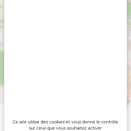
Résidence Ker Goh
Lenn - Vacancéole
PLESCOP
Leaflet
|
©
OpenStreetMap
contributors
»
»
Accueil
detail
Résidence Ker Goh Lenn – Vacancéole
Ce site utilise des cookies et vous donne le contrôle
Résidences de vacances / Villages vacances
sur ceux que vous souhaitez activer