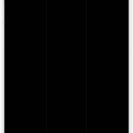
PÉRIODES D'OUVERTURE
Du 01 janvier 2026 au 31 décembre 2026
COORDONNÉES
Résidence Ker Goh Lenn - Vacancéole
Espace Atlanparc
6 Rue Camille Claudel
56890 PLESCOP
instagram