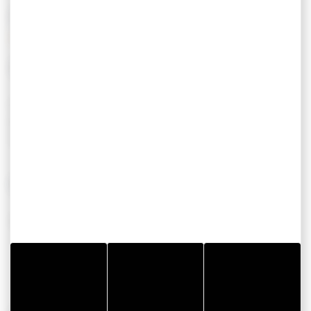
SERVICES / ÉQUIPEMENTS
SERVICES
EQUIPEMENT
Ouvert toute l’année
Parking privé
Animaux acceptés
Piscine
Location de vélos
CONFORT
Wifi