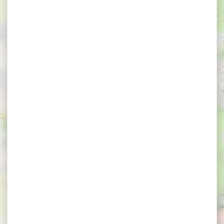
×
Résidence Ker Goh Lenn - Vacancéole