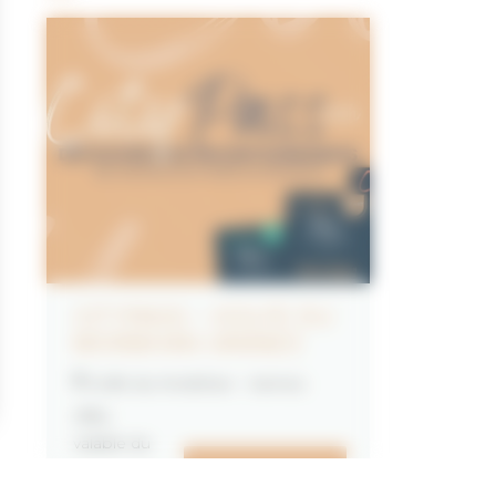
CITYPASS – GOLFE DU
MORBIHAN VANNES
Golfe du Morbihan - Vannes
Offre
valable du
J'EN PROFITE
07/05/2026
au