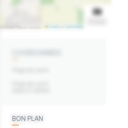
AFFICHER LE
DIAPORAMA
Leaflet
|
©
OpenStreetMap
contributors
COORDONNÉES
Plage de Lasné
Plage de Lasné
56450 ST ARMEL
BON PLAN