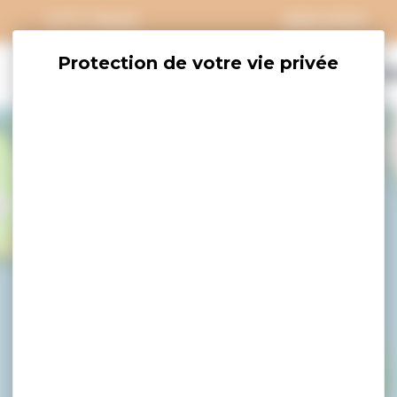
CITY PASS
GROUPES
EXPLORER
SAVOURER
OÙ DORM