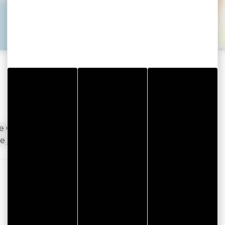
 de Golfe du Morbihan Vannes agglomération est
de juin à mi-septembre).