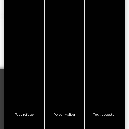
lement partie du programme avec nos animaux,
diversité locale.
possibilité également d’apporter votre pique-
Lire la suite
Tout refuser
Personnaliser
Tout accepter