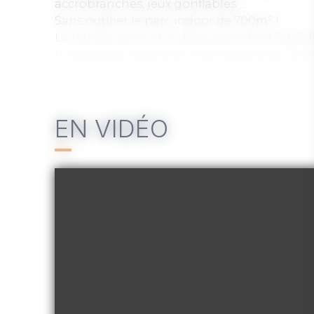
accrobranches, jeux gonflables …
Sans oublier le parc indoor de 700m² !
La transmission et la découverte font éga
nos balades nature et informations sur la bio
Espace snacking & boissons à disposition ; 
nique.
Nouveauté 2026 : Laser Tag.
EN VIDÉO
Ouvert de début avril à fin septembre.
Tarifs et horaires à découvrir sur le site web.