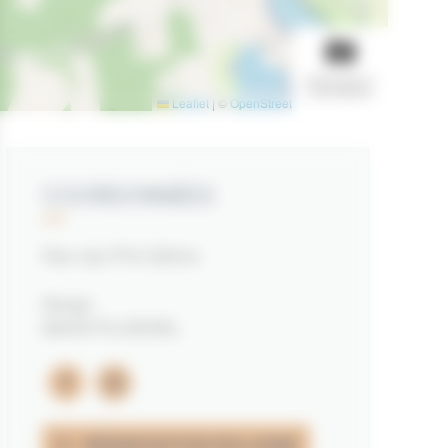
AFFICHER LE
DIAPORAMA
Leaflet
|
©
OpenStreetMap
contributors
COORDONNÉES
Parc du P'tit Délire
Kergo
56400 PLOEMEL
facebook
instagram
RÉSERVATION EN LIGNE