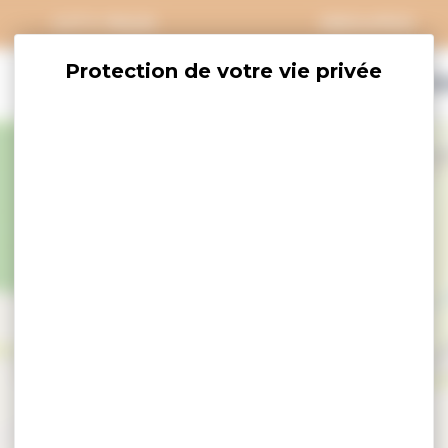
CITY PASS
GROUPES
EXPLORER
SAVOURER
OÙ DORM