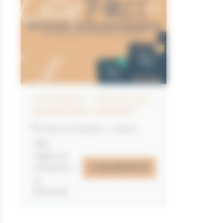
CITYPASS – GOLFE DU
MORBIHAN VANNES
Golfe du Morbihan - Vannes
Offre
valable du
J'EN PROFITE
07/05/2026
au
31/12/2026