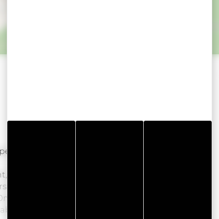
oupe plus de 70 activités adaptées à tous les âges
nt, ce parc vous promet un moment 100% délire
s !
70m, cabanes en bois, trampolines dans les
bines d’hélicoptères, karts à pédales,