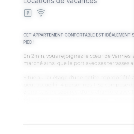
Locations de vacances
CET APPARTEMENT CONFORTABLE EST IDÉALEMENT SITU
PIED !
En 2min, vous rejoignez le cœur de Vannes, 
marché ainsi que le port avec ses terrasses a
Situé au 1er étage d'une petite copropriété
peut accueillir 4 personnes. Il se compose d
d'une cuisine séparée, d'une chambre avec li
salle d'eau et de toilettes séparées. Il dis
berline.
Cet appartement offre tout le confort pour 
dans les meilleures conditions.