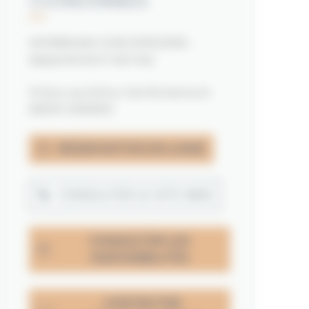
COORDONNÉES
MORBIHAN CONCIERGERIE -
Appartement Vannes
10 bis rue Arthur De Richemont
56000 VANNES
RÉSERVATION EN LIGNE
CONSULTER LE SITE WEB
CONSULTER LES
DISPONIBILITÉS
CONTACTER