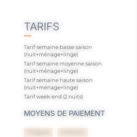
A votre disposition : terrasse équipée, Wifi, té
TARIFS
2 nuits minimum. Forfait ménage inclus. Li
fumeur.
Les animaux de compagnie et les fêtes ne so
Tarif semaine basse saison
(nuit+ménage+linge)
Tarif semaine moyenne saison
(nuit+ménage+linge)
Tarif semaine haute saison
(nuit+ménage+linge)
Tarif week-end (2 nuits)
MOYENS DE PAIEMENT
Chèques
Virement