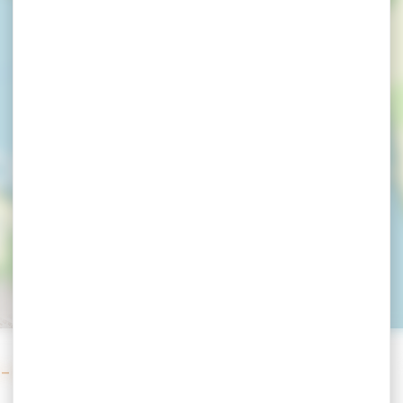
ONCIERGERIE -
 Vannes
 Appartement Vannes