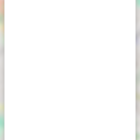
×
MORBIHAN CONCIERGERIE - Appartement
Vannes