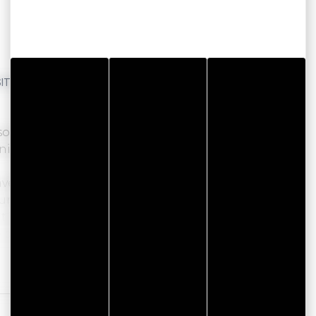
É EN CENTRE-VILLE DE VANNES. D'ICI, TOUT SE FAIT À
son quartier historique, ses commerces, son
nimées et conviviales.
 avec ascenseur, cet appartement bien équipé
'un salon lumineux avec coin salle à manger,
t 160, d'une chambre avec 2 lits simples, d'une
pose d'une place de parking adaptée pour une
Lire la suite
un séjour découverte de Vannes et de sa région