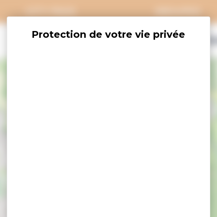
CITY PASS
GROUPES
EXPLORER
SAVOURER
OÙ DORM