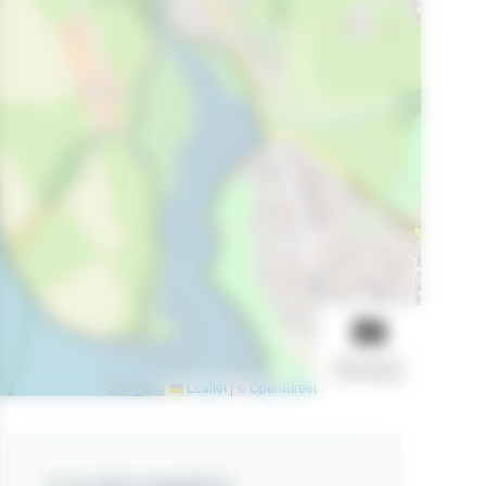
AFFICHER LE
DIAPORAMA
Leaflet
|
©
OpenStreetMap
contributors