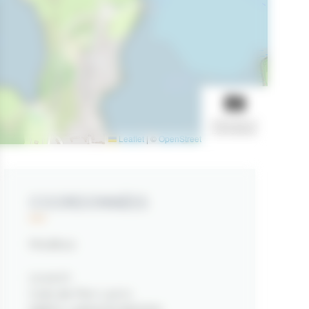
AFFICHER LE
DIAPORAMA
Leaflet
|
©
OpenStreetMap
contributors
COORDONNÉES
Modkoz
Le port
Cale de Pen Lanic