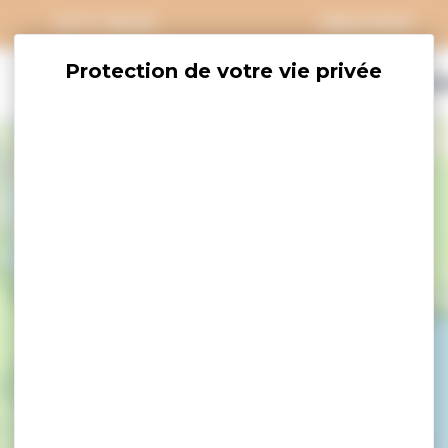
CITY PASS
GROUPES
EXPLORER
SAVOURER
OÙ DORM