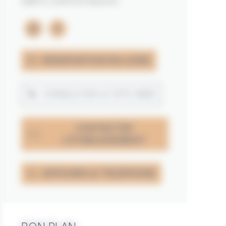
56870 LARMOR BADEN
instagram
facebook
RÉSERVATION EN LIGNE
CONSULTER LE SITE WEB
CONTACTER
L'ÉTABLISSEMENT
AFFICHER LE TÉLÉPHONE