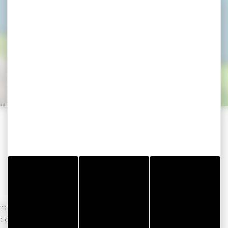
an : individuel, entreprise, embarquez pour une
de course légendaire, entièrement décarboné.