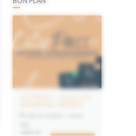
BON PLAN
CITYPASS – GOLFE DU
MORBIHAN VANNES
Golfe du Morbihan - Vannes
Offre
valable du