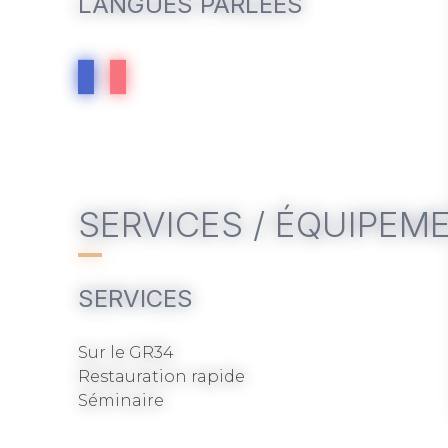
LANGUES PARLÉES
Ouvert à partir du 4 avril jusqu'à la fin de des
De 9 à 70 ans.
8 passagers max.
Tarif : à partir de 88 €/pers.
SERVICES / ÉQUIPEM
SERVICES
Sur le GR34
Restauration rapide
Séminaire