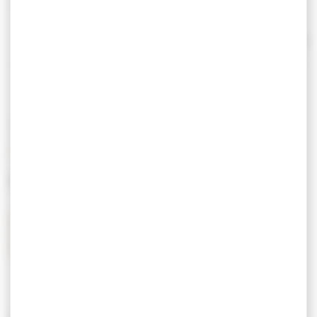
gratuit pour les abonnés et les demandeurs
d'emploi.
Impressions
: 0,25 €/page en noir et blanc et 0,50
Lire la suite
€/page en couleur.
Fermetures annuelles : dernière semaine de
juin et semaine de Noël.
TARIFS
MOYENS DE PAIEMENT
Carte de crédit
Chèques postaux
Espèces