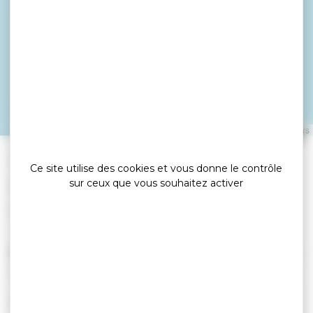
Médiathèque de
Saint-Gildas-de-
Rhuys
SAINT GILDAS DE RHUYS
Leaflet
|
©
OpenStreetMap
contributors
»
»
Accueil
detail
Médiathèque de Saint-Gildas-de-Rhuys
Ce site utilise des cookies et vous donne le contrôle
sur ceux que vous souhaitez activer
Equipements culturels
Ouvert toute l'année
, du lundi au samedi, sauf le
jeudi, de 10h à 12h30 et le dimanche, de 10h à 12h.
Accès internet
: sur place : 0,50 €/ 30 minutes,