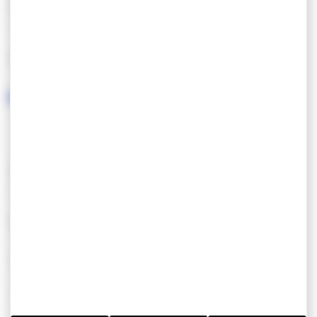
CARACTÉRISTIQUES
LANGUES PARLÉES
SERVICES / ÉQUIPEMENTS
SERVICES
EQUIPEMENT
Ouvert toute l’année
Accès handicapés