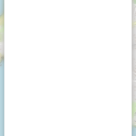
×
Médiathèque de Saint-Gildas-de-Rhuys