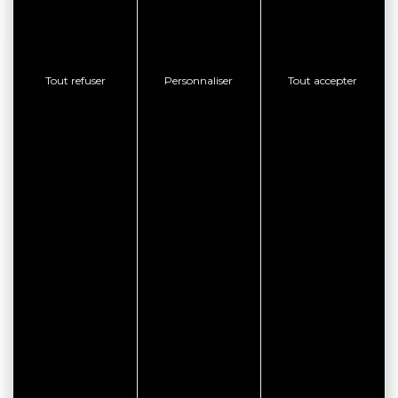
BON PLAN
Tout refuser
Personnaliser
Tout accepter
CITYPASS – GOLFE DU
MORBIHAN VANNES