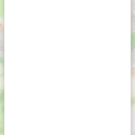
×
Le Kerollaire by C