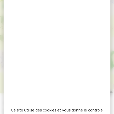
Le Kerollaire by C
SARZEAU
Leaflet
|
©
OpenStreetMap
contributors
»
»
Accueil
detail
Le Kerollaire by C
Ce site utilise des cookies et vous donne le contrôle
Cuisine traditionnelle / poissons / fruits de mer