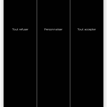
facebook
instagram
RÉSERVATION EN LIGNE
Tout refuser
Personnaliser
Tout accepter
CONSULTER LE SITE WEB
CONTACTER L'ÉTABLISSEMENT
AFFICHER LE TÉLÉPHONE
BON PLAN