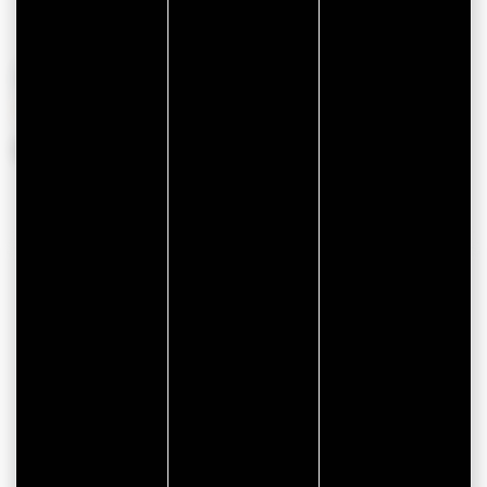
PÉRIODES D'OUVERTURE
Du 01 janvier 2026 au 31 décembre 2026
COORDONNÉES
Le Kerollaire by C
22 rue Iluric
Zone de Kerollaire
56370 SARZEAU