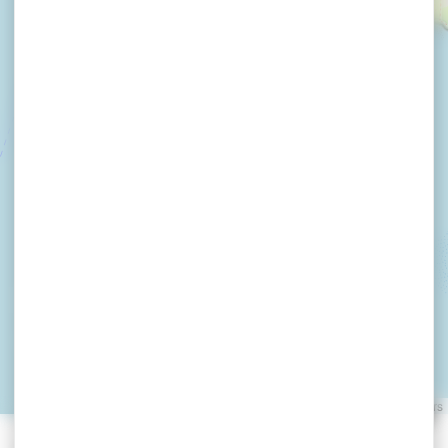
Krog E Barz Vieux
Gréement
ARZON
Leaflet
|
©
OpenStreetMap
contributors