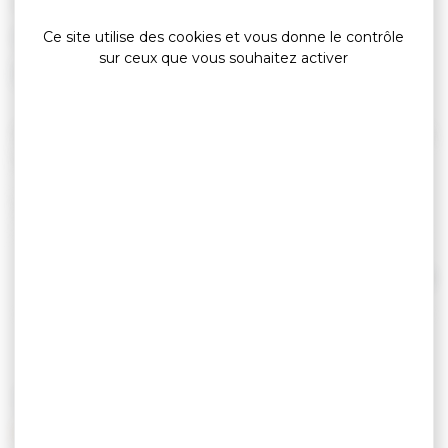
»
»
Accueil
detail
Krog E Barz Vieux Gréement
Compagnies maritimes
Ce site utilise des cookies et vous donne le contrôle
sur ceux que vous souhaitez activer
Naviguez « autrement » sur un vieux gréement de
22 m et voguez vers les îles du Morbihan.
Envoyez les voiles, barrez, laissez-vous porter en
profitant d’un moment d’exception sur ce voilier
mythique dans l’une des plus belles baies du
monde.
Lire la suite
Alan et son matelot vous proposent des
aventures différentes.
Sortie à la journée, à la découverte d’une des
deux îles de la baie de Quiberon, Houat ou
TARIFS
Hoëdic, avec escale (8h40 – 17h).
Sortie soirée dans le Golfe du Morbihan avec
apéritif proposé à bord (17h30 – 20h).