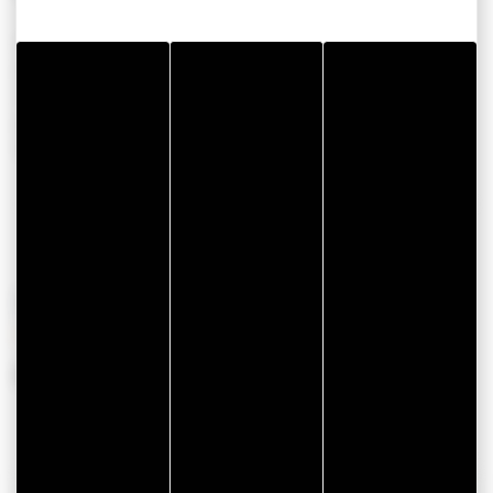
Croisière avec skipper
Accessible T&H
Voilier du patrimoine
Au départ de Port-
Navalo
PÉRIODES D'OUVERTURE
Du 01 avril 2026 au 30 septembre 2026