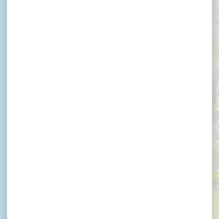
×
Krog E Barz Vieux Gréement