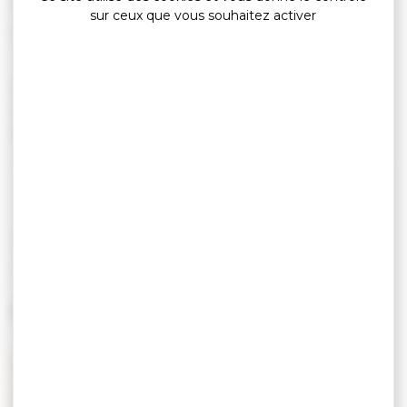
Supermarché / Supérette
sur ceux que vous souhaitez activer
Services : Station et Gaz 24/24, Drive, Laverie
24/24, Bornes de recharge, Mondial Relay, relay
pick-up et distributeur de billets.
TARIFS
MOYENS DE PAIEMENT
Carte de crédit
Chèques postaux
Espèces