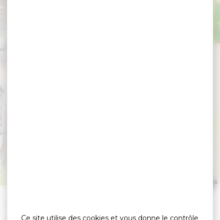
Intermarché Sarzeau
SARZEAU
Leaflet
|
©
OpenStreetMap
contributors
»
»
Accueil
detail
Intermarché Sarzeau
Ce site utilise des cookies et vous donne le contrôle