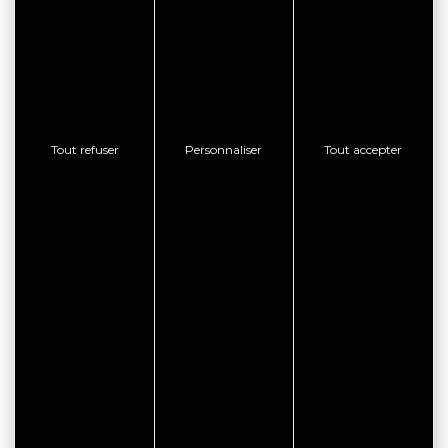
Tout refuser
Personnaliser
Tout accepter
CITYPASS – GOLFE DU
MORBIHAN VANNES
Golfe du Morbihan - Vannes
Offre valable du
J'EN PROFITE
07/05/2026 au 31/12/2026