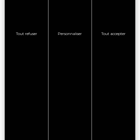
facebook
RÉSERVATION EN LIGNE
Tout refuser
Personnaliser
Tout accepter
CONSULTER LE SITE WEB
CONTACTER L'ÉTABLISSEMENT
AFFICHER LE TÉLÉPHONE
BON PLAN