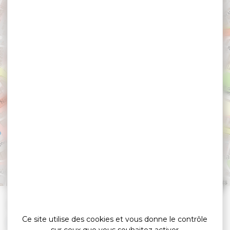
Hôtel B&B Vannes
Ouest
VANNES
Leaflet
|
©
OpenStreetMap
contributors
»
»
Accueil
detail
Hôtel B&B Vannes Ouest
Ce site utilise des cookies et vous donne le contrôle
Hôtels