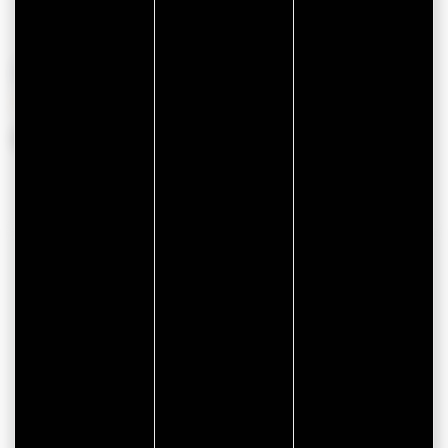
PÉRIODES D'OUVERTURE
Du 01 janvier 2026 au 31 décembre 2026
COORDONNÉES
Hôtel B&B Vannes Ouest
1 Rue Docteur Joseph Audic
56000 VANNES