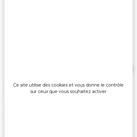
Cap Liberté
»
»
Accueil
detail
Cap Liberté
Ce site utilise des cookies et vous donne le contrôle
Guide
sur ceux que vous souhaitez activer
Golfe du Morbihan : 8 jours d’aventure et de
liberté !
Partez sur 150 km de GR34® et laissez-vous
envoûter par les paysages changeants du Golfe :