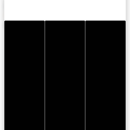
PÉRIODES D'OUVERTURE
Du 01 janvier 2026 au 31 décembre 2026
COORDONNÉES
Cap Liberté
Golfe du Morbihan
RÉSERVATION EN LIGNE