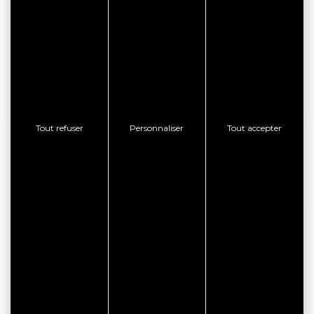
CONSULTER LE SITE WEB
CONTACTER L'ÉTABLISSEMENT
AFFICHER LE TÉLÉPHONE
Tout refuser
Personnaliser
Tout accepter
BON PLAN