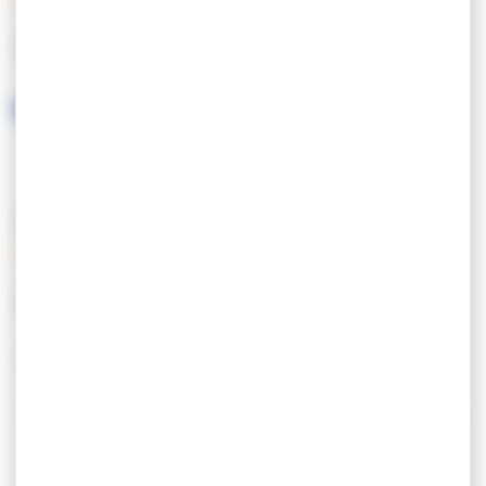
LANGUES PARLÉES
SERVICES / ÉQUIPEMENTS
SERVICES
AUTRES
Ouvert toute l’année
guide