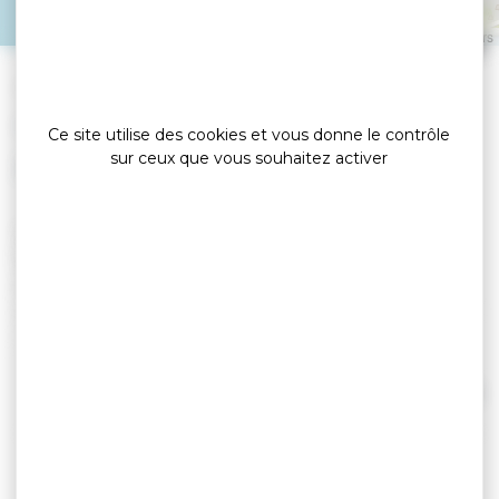
SAINT GILDAS DE RHUYS
Leaflet
|
©
OpenStreetMap
contributors
»
»
Accueil
detail
Camping Le Goh Velin
Campings
Ce site utilise des cookies et vous donne le contrôle
sur ceux que vous souhaitez activer
Le Goh Velin est un petit camping calme et
familial de 87 emplacements situé sur la
Presqu'Île de Rhuys, entre le Golfe du Morbihan
et l'océan. Passez vos vacances à 300m de la mer
et de la très belle plage des Govelins et à 1,2km
du bourg de Saint-Gildas-de-Rhuys, de ses
commerces, de son marché. Choisissez votre
Lire la suite
location parmi une large gamme de mobil
homes, de 1 à 3 chambres, ou votre emplacement
de camping. Bar, laverie, espace aquatique