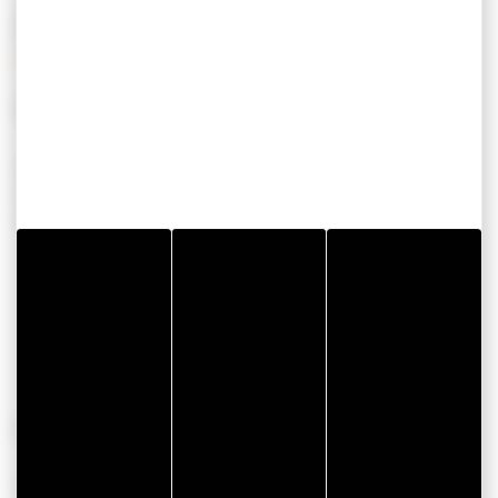
SERVICES / ÉQUIPEMENTS
SERVICES
EQUIPEMENT
Animaux acceptés
Bar
Hébergements sur le
Aire de jeux
GR34
Spa
Piscine
Emplacement
camping car
Afficher plus
CONFORT
AUTRES
Wifi
Accessible T&H