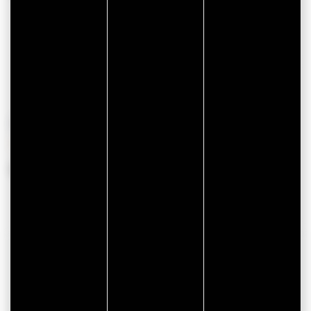
Mobil Home
52
locations
PÉRIODES D'OUVERTURE
Du 03 avril 2026 au 20 septembre 2026
COORDONNÉES