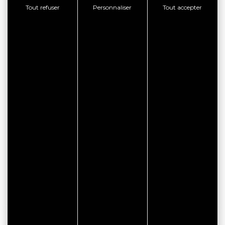
Camping Le Goh Velin
Tout refuser
Personnaliser
Tout accepter
89 Rue de Guernevé
56730 SAINT GILDAS DE RHUYS
facebook
RÉSERVATION EN LIGNE
CONSULTER LE SITE WEB
CONTACTER L'ÉTABLISSEMENT
AFFICHER LE TÉLÉPHONE