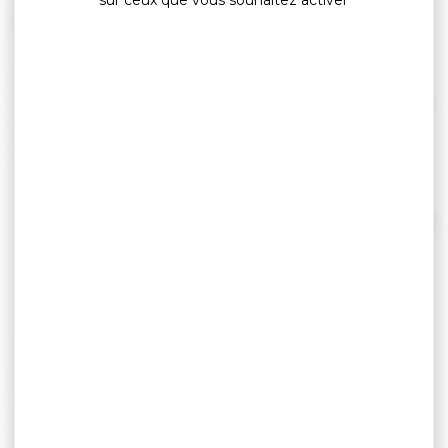
sur ceux que vous souhaitez activer
Camping de charme familial, venez vous
ressourcer et profiter de la quiétude d'un bord de
mer authentique, riche en terroir. Plage, balade,
pêche s'offrent à vous.
A 300 m de la mer.
Ouvert du 1er avril au 30 octobre.
Lire la suite
Tarif pour la location d'un mobil home à la
semaine : de 270 à 730 €.
Tarif forfait emplacement + 2 pers + 1 voiture :
18,99 à 21,10 €.
TARIFS
Tarif animal/jour : 2 €.
58 emplacements. 11 locatifs.
Tarif Location Locatif /
De 270,00 € à
semaine
730,00 €