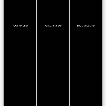
Camping Le Cadran Solaire
50 Rue de Benester
56370 LE TOUR DU PARC
Tout refuser
Personnaliser
Tout accepter
RÉSERVATION EN LIGNE
CONSULTER LE SITE WEB
AFFICHER LE TÉLÉPHONE
BON PLAN