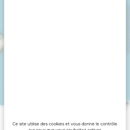
Camping Le Cadran
Solaire
LE TOUR DU PARC
Leaflet
|
©
OpenStreetMap
contributors
»
»
Accueil
detail
Camping Le Cadran Solaire
Ce site utilise des cookies et vous donne le contrôle
Campings