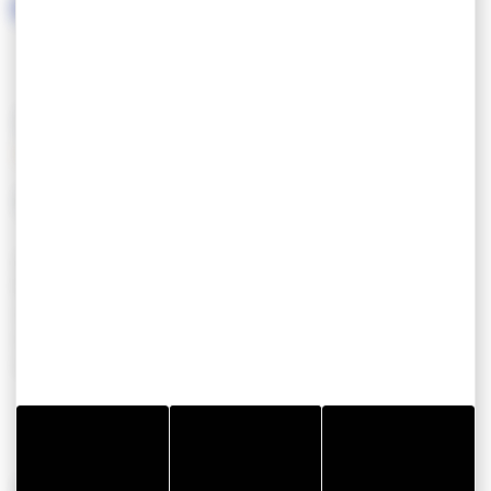
SERVICES / ÉQUIPEMENTS
SERVICES
EQUIPEMENT
Animaux acceptés
Aire de jeux
Borne de recharge
Parking
véhicule électrique
Emplacement
Hébergements sur le
camping car
GR34
Aire de service
camping car
Accès handicapés