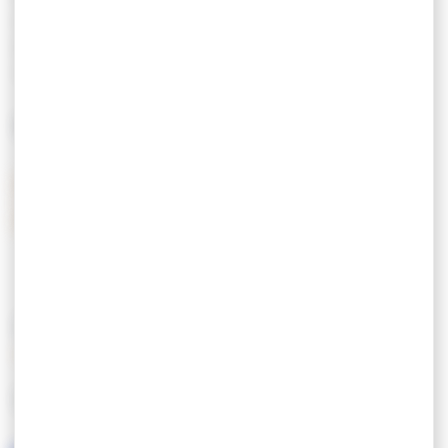
Tarif Forfait journalier
De 18,99 € à 21,10 €
(1 empl., 2 pers., 1
voiture)
MOYENS DE PAIEMENT
Carte de crédit
Chèques postaux
Chèques vacances
Espèces
CARACTÉRISTIQUES
LANGUES PARLÉES