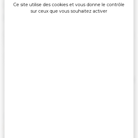
Ce site utilise des cookies et vous donne le contrôle
Campings
sur ceux que vous souhaitez activer
Camping La Grée Penvins – Vacances en bord de
mer à Sarzeau
Découvrez l’authenticité de la presqu’île de
Rhuys au Camping La Grée Penvins, un havre de
paix en bord d’océan à Sarzeau, entre Golfe du
Morbihan et Parc Naturel Régional. Idéalement
Lire la suite
situé avec accès direct à la plage, notre camping
2 étoiles est la destination parfaite pour des
vacances en famille, des séjours sportifs ou une
escapade nature en Bretagne Sud.
TARIFS
Ouvert du 4 avril au 28 octobre 2026, nous
proposons 10 mobile homes (4 à 6 personnes) et
100 emplacements pour tentes, camping-cars et