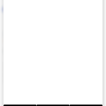
SERVICES / ÉQUIPEMENTS
SERVICES
EQUIPEMENT
Animaux acceptés
Emplacement
Hébergements sur le
camping car
Aire
GR34
camping car
Location de vélos
automatisée
Aire de jeux
Accès handicapés