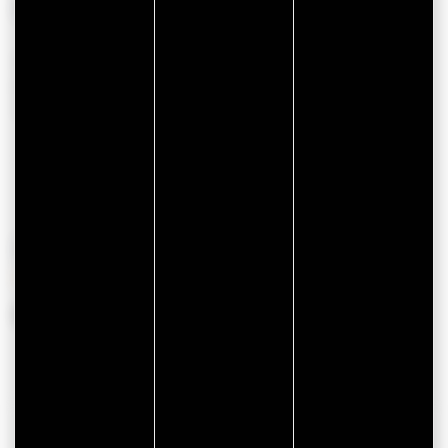
CONFORT
AUTRES
Wifi
Mobil Home
10
Accès direct à la plage
Vue sur mer
PÉRIODES D'OUVERTURE
Du 04 avril 2026 au 28 octobre 2026