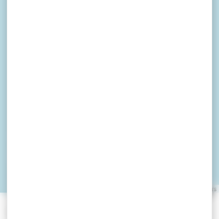
Camping La Grée
Penvins
SARZEAU
Leaflet
|
©
OpenStreetMap
contributors
»
»
Accueil
detail
Camping La Grée Penvins