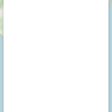
×
Camping La Grée Penvins