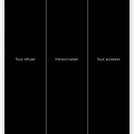
COORDONNÉES
Camping La Grée Penvins
8 Route de la Chapelle
Penvins
56370 SARZEAU
Tout refuser
Personnaliser
Tout accepter
RÉSERVATION EN LIGNE
CONSULTER LE SITE WEB
CONTACTER L'ÉTABLISSEMENT
AFFICHER LE TÉLÉPHONE