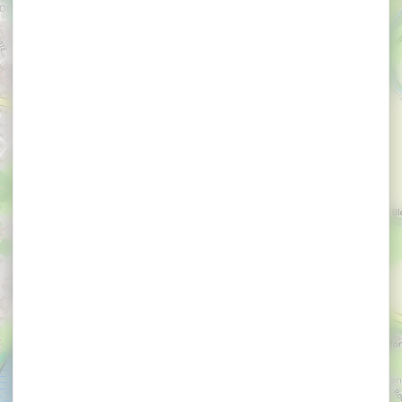
×
Auray Voyages