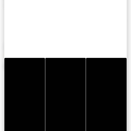
Sur le GR34
PÉRIODES D'OUVERTURE
Du 01 janvier 2026 au 31 décembre 2026
COORDONNÉES
Auray Voyages