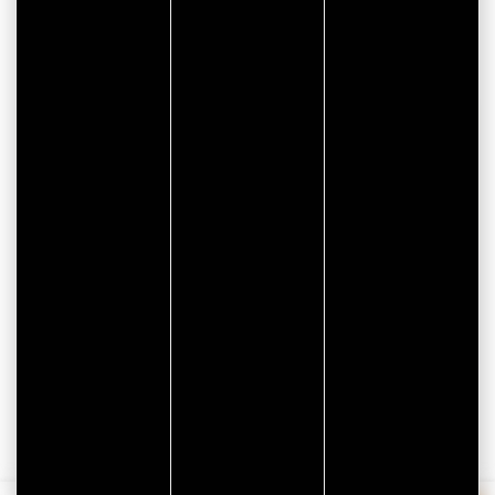
BON PLAN
CITYPASS – GOLFE DU
MORBIHAN VANNES
Golfe du Morbihan - Vannes