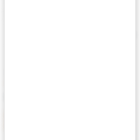
Voyagez en toute sérénité : voyages organisés,
transport sec, excursions, séjours, voyages
scolaires, navettes hôtels/gare/aéroport.
Nous disposons d’autocars de tourisme de 19 à 65
Lire la suite
places avec différents équipements.
Entreprise membre du groupe Réunir.
TARIFS
MOYENS DE PAIEMENT
Carte de crédit
Chèques postaux
Chèques vacances
Espèces