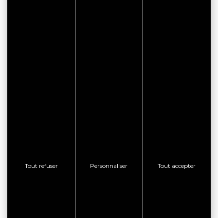
Zone de Kerian
Rue Joseph Le Douaran
56400 BONO
facebook
RÉSERVATION EN LIGNE
CONSULTER LE SITE WEB
CONTACTER L'ÉTABLISSEMENT
Tout refuser
Personnaliser
Tout accepter
AFFICHER LE TÉLÉPHONE