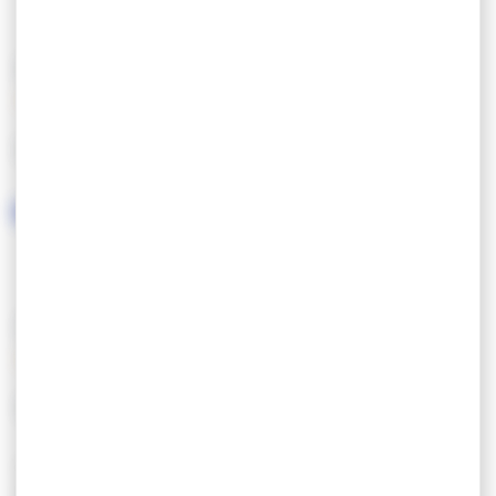
CARACTÉRISTIQUES
LANGUES PARLÉES
SERVICES / ÉQUIPEMENTS
SERVICES
Ouvert toute l’année
Séminaire