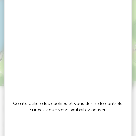
Auray Voyages
BONO
Leaflet
|
©
OpenStreetMap
contributors
»
»
Accueil
detail
Auray Voyages
Ce site utilise des cookies et vous donne le contrôle
Location de voitures / Autocars
sur ceux que vous souhaitez activer
Auray Voyages – Transport de groupes, au service
des voyageurs depuis 1919.