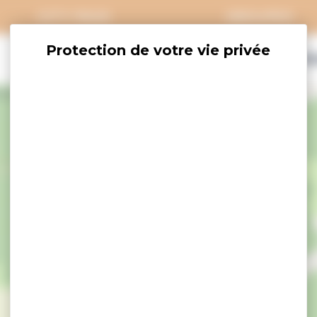
CITY PASS
GROUPES
EXPLORER
SAVOURER
OÙ DORM