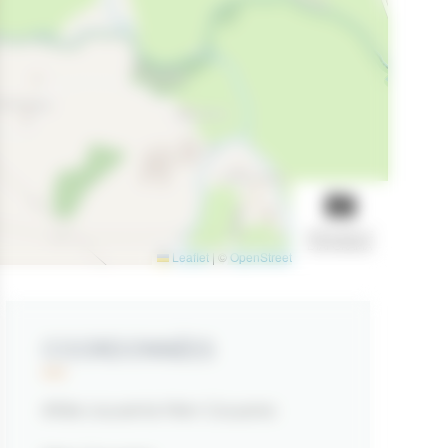
AFFICHER LE
DIAPORAMA
Leaflet
|
©
OpenStreetMap
contributors
COORDONNÉES
Allée couverte Men Gouarec