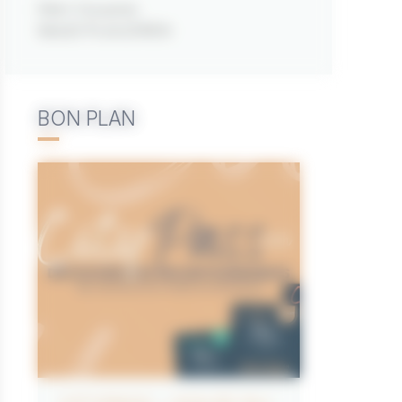
Men Gouarec
56420 PLAUDREN
BON PLAN