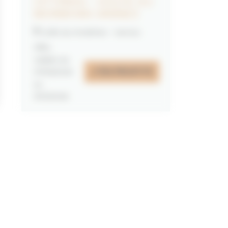
CITYPASS – GOLFE DU
MORBIHAN VANNES
Golfe du Morbihan - Vannes
Offre
valable du
J'EN PROFITE
07/05/2026
au
31/12/2026