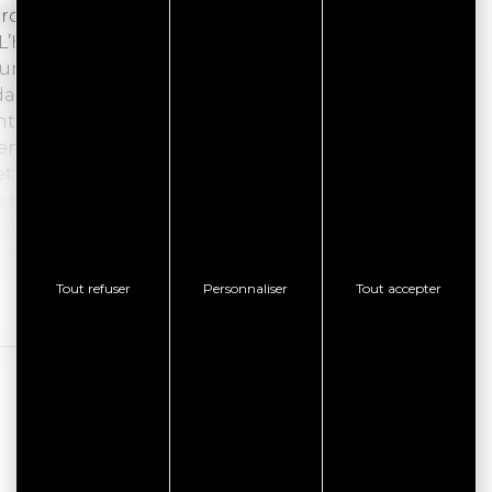
rdiren et celle de Coleho et à 500 m à l’est de la
L’Helgouac’h et J. Lecornec est une allée-
, orientée à 80°, avec son entrée à l’est.
ait peut-être à un seuil.
ont deux manquent.
en reste que trois.
t 1,60 m.
utres pour éviter l’infiltration de la terre.
60 m.
t est indiscutable, elle était elliptique sans
Tout refuser
Personnaliser
Tout accepter
e externe de la dalle de chevet, il s’agit d’une
Lire la suite