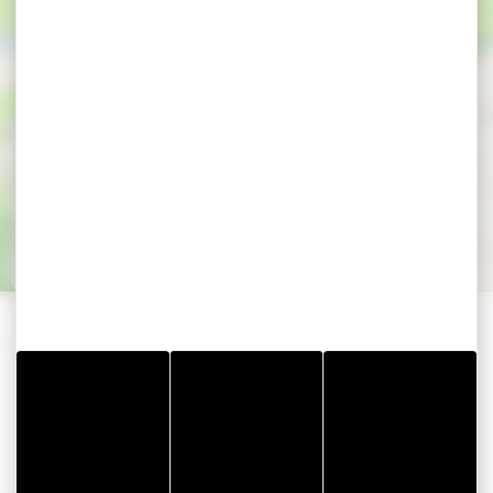
rte Men Gouarec