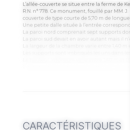
L’allée-couverte se situe entre la ferme de Ke
R.N. n° 778. Ce monument, fouillé par MM. J. 
couverte de type courte de 5,70 m de longueur
Une petite dalle située à l’entrée correspond
La paroi nord comprenait sept supports d
La paroi sud devait en avoir autant mais il n’
La largeur de la chambre varie entre 1,40 m e
Les supports sont imbriqués les uns dans les a
La hauteur intérieure varie entre 1,40 m et 1,
L’existence d’une enceinte autour du monumen
façade rectiligne devant l’entrée.
A noter la présence d’une sculpture sur la fac
paire de seins.
CARACTÉRISTIQUES