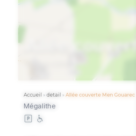
Allée couve
PLAUDREN
»
»
Accueil
detail
Allée couverte Men Gouarec
Mégalithe