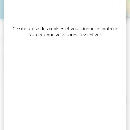
ARZON
Leaflet
|
©
OpenStreetMap
contributors
Ce site utilise des cookies et vous donne le contrôle
»
»
Accueil
detail
Aire de stationnement du Sanso
sur ceux que vous souhaitez activer
Accueils camping-car
Rue de la Butte.
Parking pour camping-cars à l'entrée de la
commune ouvert de mai à septembre.
Stationnement gratuit de 7h à 21h00.
Nuitée payante.
Aucun service.
Lire la suite
Accès aux navettes gratuites Arzibus ainsi qu'à la
ligne Kicéo 24 Vannes<>Arzon.