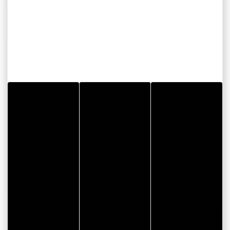
COORDONNÉES
Aire de stationnement du Sanso
Rue de la Butte
56640 ARZON
CONSULTER LE SITE WEB
BON PLAN