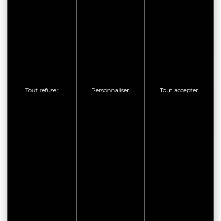
Tout refuser
Personnaliser
Tout accepter
CITYPASS – GOLFE DU
MORBIHAN VANNES
Golfe du Morbihan - Vannes
Offre valable du
J'EN PROFITE
07/05/2026 au 31/12/2026