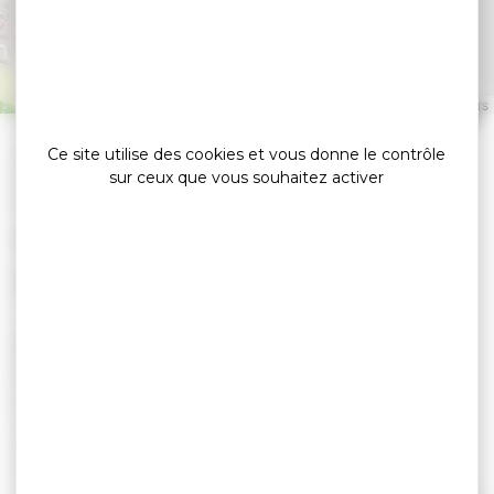
Jardins d'Altenbruch
SULNIAC
Leaflet
|
©
OpenStreetMap
contributors
»
»
Accueil
detail
Ce site utilise des cookies et vous donne le contrôle
Aire de service et de stationnement des Jardins
sur ceux que vous souhaitez activer
d’Altenbruch
Accueils camping-car
20 emplacements nocturnes gratuits.
Aire de service gratuite : eau potable, vidange
eaux usées et WC chimique.
Adresse : Route de Ker Avalen 56250 SULNIAC
(parking de la salle la salle des fêtes).
L'aire de service est fermée en hiver (pour