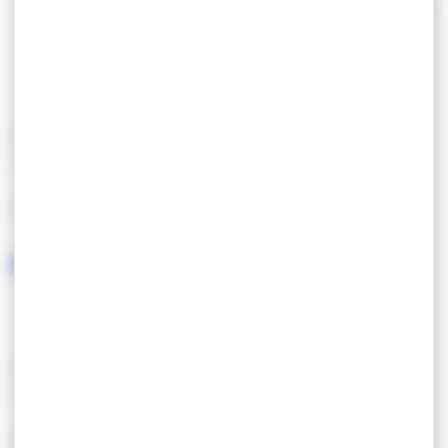
protéger l’installation du gel).
Lire la suite
25 km de l'océan - 20 km du Golfe du Morbihan.
Coordonnées GPS : N 47°40'38 / W 22°34'0
CARACTÉRISTIQUES
LANGUES PARLÉES
SERVICES / ÉQUIPEMENTS
SERVICES
EQUIPEMENT